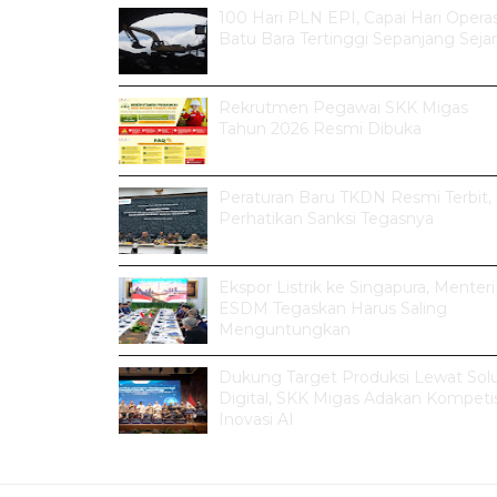
100 Hari PLN EPI, Capai Hari Operas
Batu Bara Tertinggi Sepanjang Seja
Rekrutmen Pegawai SKK Migas
Tahun 2026 Resmi Dibuka
Peraturan Baru TKDN Resmi Terbit,
Perhatikan Sanksi Tegasnya
Ekspor Listrik ke Singapura, Menteri
ESDM Tegaskan Harus Saling
Menguntungkan
Dukung Target Produksi Lewat Solu
Digital, SKK Migas Adakan Kompetis
Inovasi AI