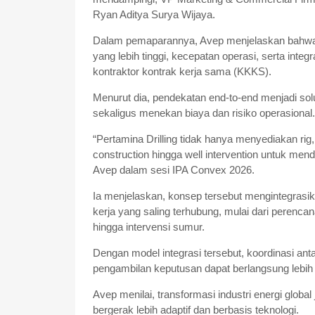
Ryan Aditya Surya Wijaya.
Dalam pemaparannya, Avep menjelaskan bahwa tan
yang lebih tinggi, kecepatan operasi, serta int
kontraktor kontrak kerja sama (KKKS).
Menurut dia, pendekatan end-to-end menjadi sol
sekaligus menekan biaya dan risiko operasional.
“Pertamina Drilling tidak hanya menyediakan rig, 
construction hingga well intervention untuk mend
Avep dalam sesi IPA Convex 2026.
Ia menjelaskan, konsep tersebut mengintegrasi
kerja yang saling terhubung, mulai dari perencan
hingga intervensi sumur.
Dengan model integrasi tersebut, koordinasi anta
pengambilan keputusan dapat berlangsung lebih 
Avep menilai, transformasi industri energi glo
bergerak lebih adaptif dan berbasis teknologi.