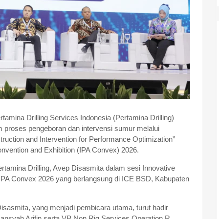
tamina Drilling Services Indonesia (Pertamina Drilling)
 proses pengeboran dan intervensi sumur melalui
truction and Intervention for Performance Optimization”
nvention and Exhibition (IPA Convex) 2026.
tamina Drilling, Avep Disasmita dalam sesi Innovative
i IPA Convex 2026 yang berlangsung di ICE BSD, Kabupaten
Disasmita, yang menjadi pembicara utama, turut hadir
nsyah Arifin serta VP Non Rig Services Operation R.