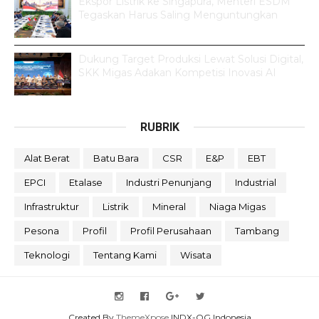
Ekspor Listrik ke Singapura, Menteri ESDM
Tegaskan Harus Saling Menguntungkan
Dukung Target Produksi Lewat Solusi Digital,
SKK Migas Adakan Kompetisi Inovasi AI
RUBRIK
Alat Berat
Batu Bara
CSR
E&P
EBT
EPCI
Etalase
Industri Penunjang
Industrial
Infrastruktur
Listrik
Mineral
Niaga Migas
Pesona
Profil
Profil Perusahaan
Tambang
Teknologi
Tentang Kami
Wisata
Created By
ThemeXpose
INDX-OG Indonesia