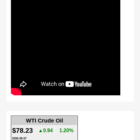
WTI Crude Oil
$78.23
▲0.94
1.20%
2026.08.07