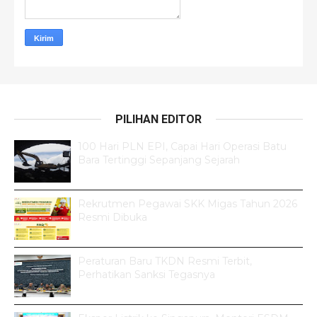
PILIHAN EDITOR
100 Hari PLN EPI, Capai Hari Operasi Batu
Bara Tertinggi Sepanjang Sejarah
Rekrutmen Pegawai SKK Migas Tahun 2026
Resmi Dibuka
Peraturan Baru TKDN Resmi Terbit,
Perhatikan Sanksi Tegasnya