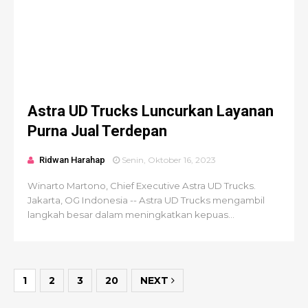
Astra UD Trucks Luncurkan Layanan
Purna Jual Terdepan
Ridwan Harahap
Senin, Oktober 16, 2023
Winarto Martono, Chief Executive Astra UD Trucks.
Jakarta, OG Indonesia -- Astra UD Trucks mengambil
langkah besar dalam meningkatkan kepuas...
1
2
3
20
NEXT