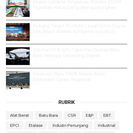
Ekspor Listrik ke Singapura, Menteri ESDM
Tegaskan Harus Saling Menguntungkan
Dukung Target Produksi Lewat Solusi Digital,
SKK Migas Adakan Kompetisi Inovasi AI
100 Hari PLN EPI, Capai Hari Operasi Batu
Bara Tertinggi Sepanjang Sejarah
Peraturan Baru TKDN Resmi Terbit,
Perhatikan Sanksi Tegasnya
RUBRIK
Alat Berat
Batu Bara
CSR
E&P
EBT
EPCI
Etalase
Industri Penunjang
Industrial