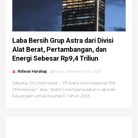
Laba Bersih Grup Astra dari Divisi
Alat Berat, Pertambangan, dan
Energi Sebesar Rp9,4 Triliun
Ridwan Harahap
Rabu, November 01, 2023
Jakarta, OG Indonesia -- PT Astra Internasional Tbk
(“Perseroan” atau “Astra”) menyampaikan L aporan
Keuangan untuk Kuartal III Tahun 2023....