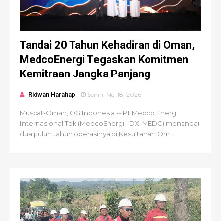
Tandai 20 Tahun Kehadiran di Oman,
MedcoEnergi Tegaskan Komitmen
Kemitraan Jangka Panjang
Ridwan Harahap
Senin, Mei 18, 2026
Muscat-Oman, OG Indonesia -- PT Medco Energi
Internasional Tbk (MedcoEnergi; IDX: MEDC) menandai
dua puluh tahun operasinya di Kesultanan Om...