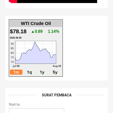
WTI Crude Oil
$78.18
▲0.89
1.14%
2026.08.08
SURAT PEMBACA
Nama