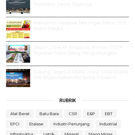
Perhatikan Sanksi Tegasnya
Rekrutmen Pegawai SKK Migas Tahun 2026
Resmi Dibuka
Ekspor Listrik ke Singapura, Menteri ESDM
Tegaskan Harus Saling Menguntungkan
Dukung Target Produksi Lewat Solusi Digital,
SKK Migas Adakan Kompetisi Inovasi AI
RUBRIK
Alat Berat
Batu Bara
CSR
E&P
EBT
EPCI
Etalase
Industri Penunjang
Industrial
Infrastruktur
Listrik
Mineral
Niaga Migas