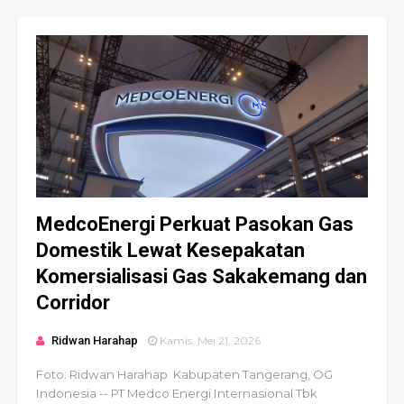
MedcoEnergi Perkuat Pasokan Gas
Domestik Lewat Kesepakatan
Komersialisasi Gas Sakakemang dan
Corridor
Ridwan Harahap
Kamis, Mei 21, 2026
Foto: Ridwan Harahap Kabupaten Tangerang, OG
Indonesia -- PT Medco Energi Internasional Tbk