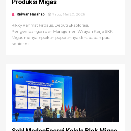
Produksi Migas
Ridwan Harahap
Rabu, Mei 20, 2026
Rikky Rahmat Firdaus, Deputi Eksplorasi,
Pengembangan dan Manajemen Wilayah Kerja SKK
Migas menyampaikan paparannya di hadapan para
senior m...
Sah! MedcoEnergi Kelola Blok Migas