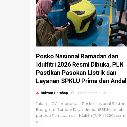
Posko Nasional Ramadan dan
Idulfitri 2026 Resmi Dibuka, PLN
Pastikan Pasokan Listrik dan
Layanan SPKLU Prima dan Andal
Ridwan Harahap
Jumat, Maret 13, 2026
Jakarta, OG Indonesia -- Posko Nasional Sektor
Energi dan Sumber Daya Mineral (ESDM) untuk
periode Ramadan dan Idulfitri (RAFI) 2026 resmi
d...