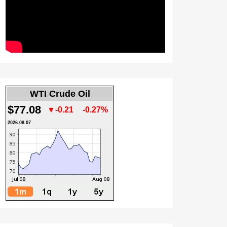
WTI Crude Oil
$77.08
▼-0.21
-0.27%
2026.08.07