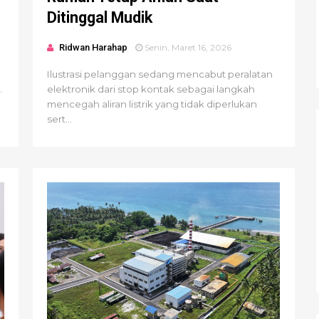
Ditinggal Mudik
Ridwan Harahap
Senin, Maret 16, 2026
Ilustrasi pelanggan sedang mencabut peralatan
.
elektronik dari stop kontak sebagai langkah
mencegah aliran listrik yang tidak diperlukan
sert...