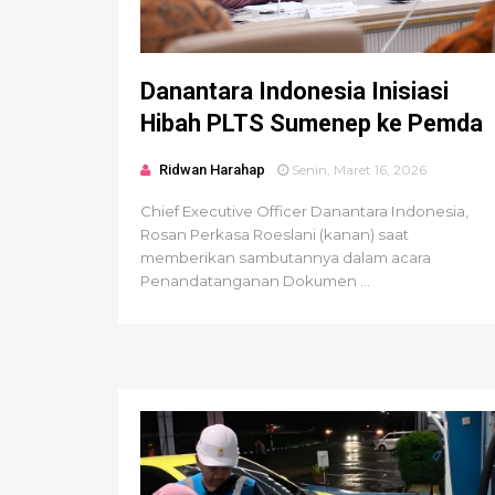
Danantara Indonesia Inisiasi
Hibah PLTS Sumenep ke Pemda
Ridwan Harahap
Senin, Maret 16, 2026
Chief Executive Officer Danantara Indonesia,
Rosan Perkasa Roeslani (kanan) saat
memberikan sambutannya dalam acara
Penandatanganan Dokumen ...