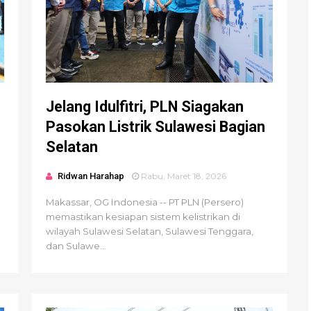
Jelang Idulfitri, PLN Siagakan
Pasokan Listrik Sulawesi Bagian
Selatan
Ridwan Harahap
Rabu, Maret 18, 2026
Makassar, OG Indonesia -- PT PLN (Persero)
memastikan kesiapan sistem kelistrikan di
wilayah Sulawesi Selatan, Sulawesi Tenggara,
dan Sulawe...