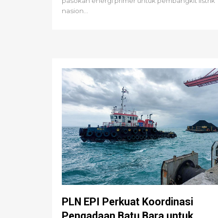
pasokan energi primer untuk pembangkit listrik
nasion...
PLN EPI Perkuat Koordinasi
Pengadaan Batu Bara untuk