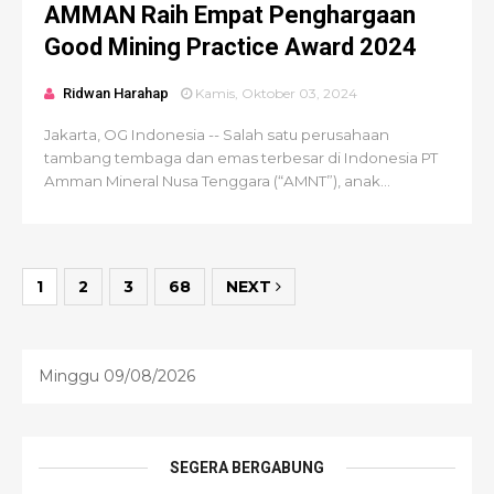
AMMAN Raih Empat Penghargaan
Good Mining Practice Award 2024
Ridwan Harahap
Kamis, Oktober 03, 2024
Jakarta, OG Indonesia -- Salah satu perusahaan
tambang tembaga dan emas terbesar di Indonesia PT
Amman Mineral Nusa Tenggara (“AMNT”), anak...
1
2
3
68
NEXT
Minggu 09/08/2026
SEGERA BERGABUNG