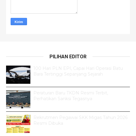
PILIHAN EDITOR
100 Hari PLN EPI, Capai Hari Operasi Batu
Bara Tertinggi Sepanjang Sejarah
Peraturan Baru TKDN Resmi Terbit,
Perhatikan Sanksi Tegasnya
Rekrutmen Pegawai SKK Migas Tahun 2026
Resmi Dibuka