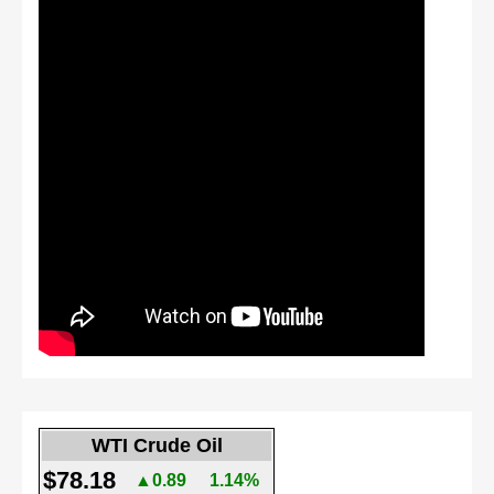
WTI Crude Oil
$78.18
▲0.89
1.14%