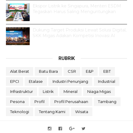
Ekspor Listrik ke Singapura, Menteri ESDM
Tegaskan Harus Saling Menguntungkan
Dukung Target Produksi Lewat Solusi Digital,
SKK Migas Adakan Kompetisi Inovasi AI
RUBRIK
Alat Berat
Batu Bara
CSR
E&P
EBT
EPCI
Etalase
Industri Penunjang
Industrial
Infrastruktur
Listrik
Mineral
Niaga Migas
Pesona
Profil
Profil Perusahaan
Tambang
Teknologi
Tentang Kami
Wisata