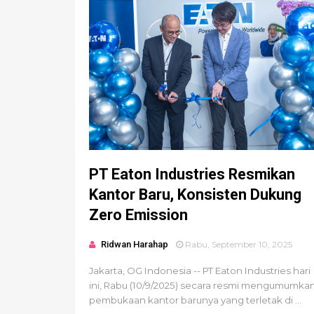
PT Eaton Industries Resmikan
Kantor Baru, Konsisten Dukung
Zero Emission
Ridwan Harahap
Rabu, September 10, 2025
Jakarta, OG Indonesia -- PT Eaton Industries hari
ini, Rabu (10/9/2025) secara resmi mengumumka
pembukaan kantor barunya yang terletak di ...