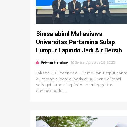
Simsalabim! Mahasiswa
Universitas Pertamina Sulap
Lumpur Lapindo Jadi Air Bersih
Ridwan Harahap
Selasa, Agustus 26, 2025
Jakarta, OG Indonesia -- Semburan lumpur pana
di Porong, Sidoarjo, pada 2006—yang dikenal
sebagai Lumpur Lapindo—meninggalkan
dampak berke...