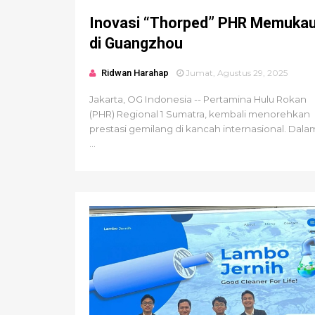
Inovasi “Thorped” PHR Memuka
di Guangzhou
Ridwan Harahap
Jumat, Agustus 29, 2025
Jakarta, OG Indonesia -- Pertamina Hulu Rokan
(PHR) Regional 1 Sumatra, kembali menorehkan
prestasi gemilang di kancah internasional. Dala
...