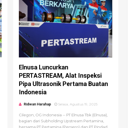
Elnusa Luncurkan
PERTASTREAM, Alat Inspeksi
Pipa Ultrasonik Pertama Buatan
Indonesia
Ridwan Harahap
Selasa, Agustus 19, 2025
Cilegon, OG Indonesia -- PT Elnusa Tbk (Elnusa),
bagian dari Subholding Upstream Pertamina,
bersama PT Pertamina (Persero) dan PT Pindad,