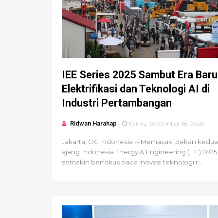
IEE Series 2025 Sambut Era Baru
Elektrifikasi dan Teknologi AI di
Industri Pertambangan
Ridwan Harahap
Kamis, September 18, 2025
Jakarta, OG Indonesia -- Memasuki pekan kedua
ajang Indonesia Energy & Engineering (IEE) 2025
semakin berfokus pada inovasi teknologi r...