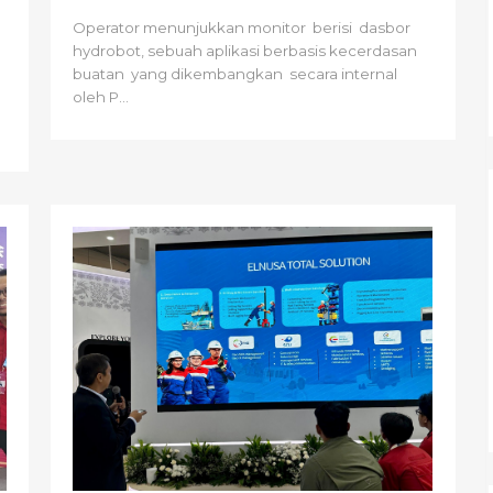
Operator menunjukkan monitor berisi dasbor
hydrobot, sebuah aplikasi berbasis kecerdasan
buatan yang dikembangkan secara internal
oleh P...