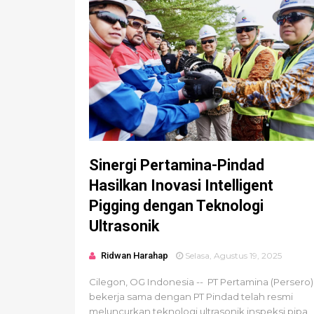
Sinergi Pertamina-Pindad
Hasilkan Inovasi Intelligent
Pigging dengan Teknologi
Ultrasonik
Ridwan Harahap
Selasa, Agustus 19, 2025
Cilegon, OG Indonesia -- PT Pertamina (Persero)
bekerja sama dengan PT Pindad telah resmi
meluncurkan teknologi ultrasonik inspeksi pipa