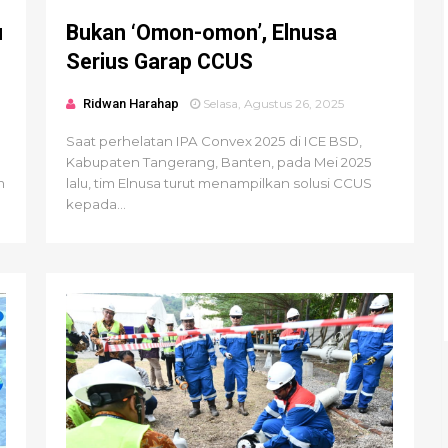
u
Bukan ‘Omon-omon’, Elnusa
Serius Garap CCUS
Ridwan Harahap
Selasa, Agustus 26, 2025
Saat perhelatan IPA Convex 2025 di ICE BSD,
Kabupaten Tangerang, Banten, pada Mei 2025
m
lalu, tim Elnusa turut menampilkan solusi CCUS
kepada...