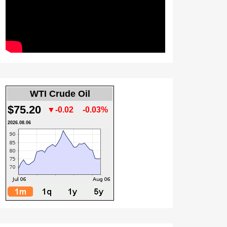
WTI Crude Oil
$75.20
▼-0.02
-0.03%
2026.08.06