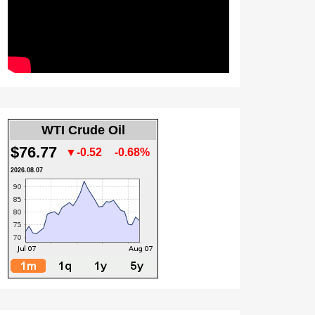
WTI Crude Oil
$76.77
▼-0.52
-0.68%
2026.08.07