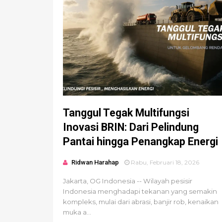
Tanggul Tegak Multifungsi
Inovasi BRIN: Dari Pelindung
Pantai hingga Penangkap Energi
Ridwan Harahap
Rabu, Februari 18, 2026
Jakarta, OG Indonesia -- Wilayah pesisir
Indonesia menghadapi tekanan yang semakin
kompleks, mulai dari abrasi, banjir rob, kenaikan
muka a...