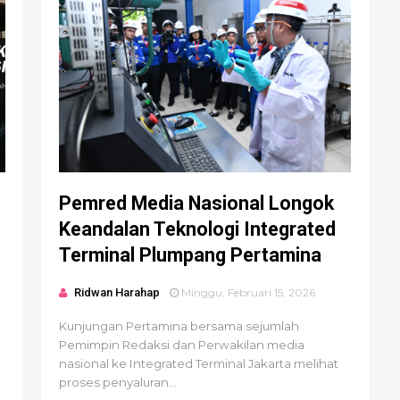
Pemred Media Nasional Longok
Keandalan Teknologi Integrated
Terminal Plumpang Pertamina
Ridwan Harahap
Minggu, Februari 15, 2026
Kunjungan Pertamina bersama sejumlah
Pemimpin Redaksi dan Perwakilan media
nasional ke Integrated Terminal Jakarta melihat
proses penyaluran...