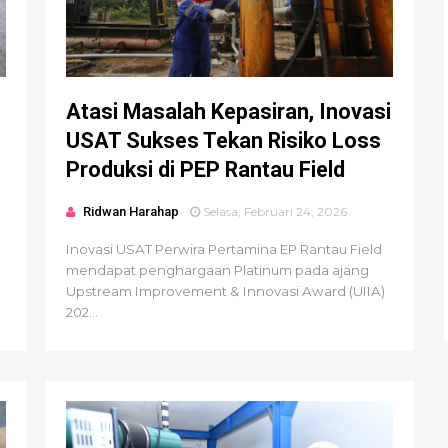
Atasi Masalah Kepasiran, Inovasi
USAT Sukses Tekan Risiko Loss
Produksi di PEP Rantau Field
Ridwan Harahap
Selasa, Februari 24, 2026
Inovasi USAT Perwira Pertamina EP Rantau Field
mendapat penghargaan Platinum pada ajang
Upstream Improvement & Innovasi Award (UIIA)
202...