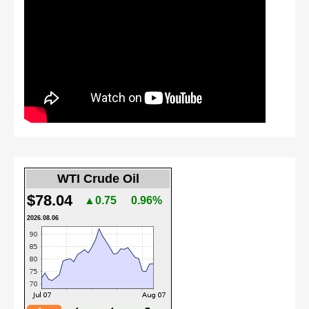
WTI Crude Oil
$78.04
▲0.75
0.96%
2026.08.06