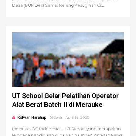
Desa (BUMDes) Semar Keleng Kesugihan Ci...
UT School Gelar Pelatihan Operator
Alat Berat Batch II di Merauke
Ridwan Harahap
Senin, April 14, 2025
Merauke, OG Indonesia -- UT School yang merupakan
lembaga pendidikan di bawah naungan Yayasan Karya