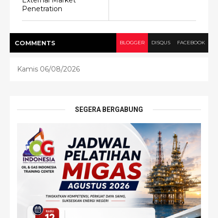
External Market
Penetration
COMMENT
S
BLOGGER
DISQUS
FACEBOOK
Kamis 06/08/2026
SEGERA BERGABUNG