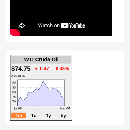
WTI Crude Oil
$74.75
▼-0.47
-0.63%
2026.08.06