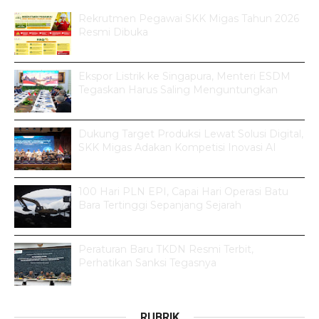
Rekrutmen Pegawai SKK Migas Tahun 2026
Resmi Dibuka
Ekspor Listrik ke Singapura, Menteri ESDM
Tegaskan Harus Saling Menguntungkan
Dukung Target Produksi Lewat Solusi Digital,
SKK Migas Adakan Kompetisi Inovasi AI
100 Hari PLN EPI, Capai Hari Operasi Batu
Bara Tertinggi Sepanjang Sejarah
Peraturan Baru TKDN Resmi Terbit,
Perhatikan Sanksi Tegasnya
RUBRIK