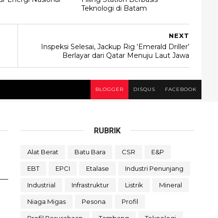
Teknologi di Batam
NEXT
Inspeksi Selesai, Jackup Rig ‘Emerald Driller’
Berlayar dari Qatar Menuju Laut Jawa
BLOGGER
DISQUS
FACEBOOK
RUBRIK
Alat Berat
Batu Bara
CSR
E&P
EBT
EPCI
Etalase
Industri Penunjang
Industrial
Infrastruktur
Listrik
Mineral
Niaga Migas
Pesona
Profil