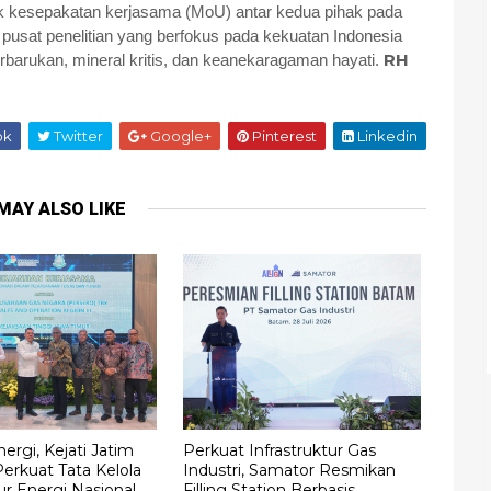
jak kesepakatan kerjasama (MoU) antar kedua pihak pada
di pusat penelitian yang berfokus pada kekuatan Indonesia
RH
rbarukan, mineral kritis, dan keanekaragaman hayati.
ok
Twitter
Google+
Pinterest
Linkedin
MAY ALSO LIKE
ergi, Kejati Jatim
Perkuat Infrastruktur Gas
erkuat Tata Kelola
Industri, Samator Resmikan
tur Energi Nasional
Filling Station Berbasis