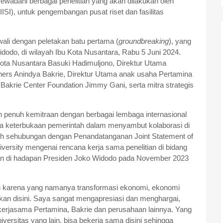
ewadahi berbagai penelitian yang akan dilakukan oleh
a (IISI), untuk pengembangan pusat riset dan fasilitas
ali dengan peletakan batu pertama (
groundbreaking
), yang
dodo, di wilayah Ibu Kota Nusantara, Rabu 5 Juni 2024.
bu Kota Nusantara Basuki Hadimuljono, Direktur Utama
ers Anindya Bakrie, Direktur Utama anak usaha Pertamina
akrie Center Foundation Jimmy Gani, serta mitra strategis
penuh kemitraan dengan berbagai lembaga internasional
ya keterbukaan pemerintah dalam menyambut kolaborasi di
sih sehubungan dengan Penandatanganan Joint Statement of
niversity mengenai rencana kerja sama penelitian di bidang
sikan di hadapan Presiden Joko Widodo pada November 2023
an karena yang namanya transformasi ekonomi, ekonomi
ngkan disini. Saya sangat mengapresiasi dan menghargai,
 kerjasama Pertamina, Bakrie dan perusahaan lainnya. Yang
versitas yang lain, bisa bekerja sama disini sehingga