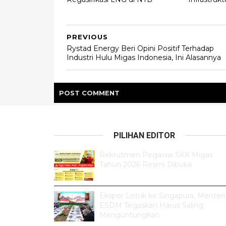
PREVIOUS
Rystad Energy Beri Opini Positif Terhadap
Industri Hulu Migas Indonesia, Ini Alasannya
POST
COMMENT
PILIHAN EDITOR
Rekrutmen Pegawai SKK Migas
Tahun 2026 Resmi Dibuka
Ekspor Listrik ke Singapura, Menteri
ESDM Tegaskan Harus Saling
Menguntungkan