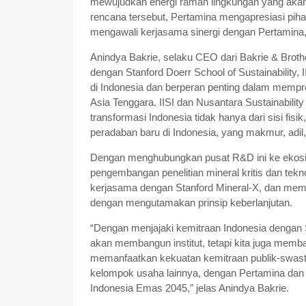
mewujudkan energi ramah lingkungan yang akan
rencana tersebut, Pertamina mengapresiasi piha
mengawali kerjasama sinergi dengan Pertamina,
Anindya Bakrie, selaku CEO dari Bakrie & Bro
dengan Stanford Doerr School of Sustainability, 
di Indonesia dan berperan penting dalam mempro
Asia Tenggara. IISI dan Nusantara Sustainabilit
transformasi Indonesia tidak hanya dari sisi fisi
peradaban baru di Indonesia, yang makmur, adil,
Dengan menghubungkan pusat R&D ini ke ekosis
pengembangan penelitian mineral kritis dan teknolo
kerjasama dengan Stanford Mineral-X, dan mem
dengan mengutamakan prinsip keberlanjutan.
“Dengan menjajaki kemitraan Indonesia dengan St
akan membangun institut, tetapi kita juga mem
memanfaatkan kekuatan kemitraan publik-swasta
kelompok usaha lainnya, dengan Pertamina dan 
Indonesia Emas 2045,” jelas Anindya Bakrie.