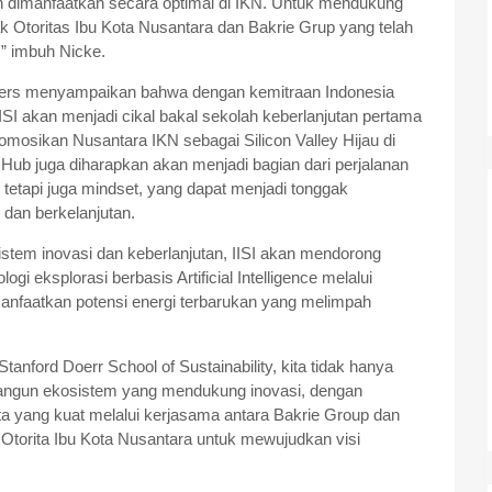
 dimanfaatkan secara optimal di IKN. Untuk mendukung
k Otoritas Ibu Kota Nusantara dan Bakrie Grup yang telah
” imbuh Nicke.
thers menyampaikan bahwa dengan kemitraan Indonesia
IISI akan menjadi cikal bakal sekolah keberlanjutan pertama
mosikan Nusantara IKN sebagai Silicon Valley Hijau di
y Hub juga diharapkan akan menjadi bagian dari perjalanan
k, tetapi juga mindset, yang dapat menjadi tonggak
 dan berkelanjutan.
tem inovasi dan keberlanjutan, IISI akan mendorong
gi eksplorasi berbasis Artificial Intelligence melalui
anfaatkan potensi energi terbarukan yang melimpah
anford Doerr School of Sustainability, kita tidak hanya
bangun ekosistem yang mendukung inovasi, dengan
 yang kuat melalui kerjasama antara Bakrie Group dan
Otorita Ibu Kota Nusantara untuk mewujudkan visi