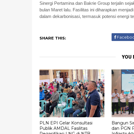
Sinergi Pertamina dan Bakrie Group terjalin se
bulan Maret lalu. Fasilitas ini diharapkan menja
dalam dekarbonisasi, termasuk potensi energi te
Facebo
SHARE THIS:
YOU 
PLN EPI Gelar Konsultasi
Bangun Sin
Publik AMDAL Fasilitas
dan PGN P
Regasifikasi LNG di NTB
Infrastruk