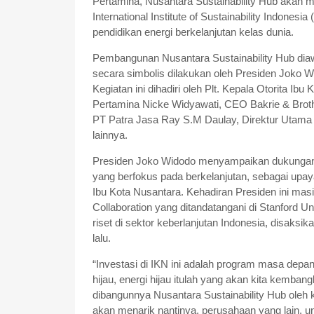
Pertamina, Nusantara Sustainability Hub akan m
International Institute of Sustainability Indonesi
pendidikan energi berkelanjutan kelas dunia.
Pembangunan Nusantara Sustainability Hub diaw
secara simbolis dilakukan oleh Presiden Joko Wi
Kegiatan ini dihadiri oleh Plt. Kepala Otorita I
Pertamina Nicke Widyawati, CEO Bakrie & Broth
PT Patra Jasa Ray S.M Daulay, Direktur Utama B
lainnya.
Presiden Joko Widodo menyampaikan dukungan 
yang berfokus pada berkelanjutan, sebagai upa
Ibu Kota Nusantara. Kehadiran Presiden ini ma
Collaboration yang ditandatangani di Stanford U
riset di sektor keberlanjutan Indonesia, disak
lalu.
“Investasi di IKN ini adalah program masa dep
hijau, energi hijau itulah yang akan kita kemba
dibangunnya Nusantara Sustainability Hub oleh
akan menarik nantinya, perusahaan yang lain, uni