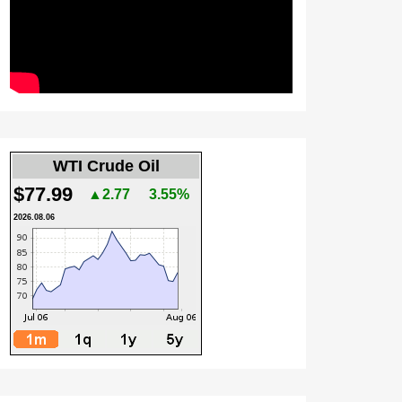
WTI Crude Oil
$77.99
▲2.77
3.55%
2026.08.06