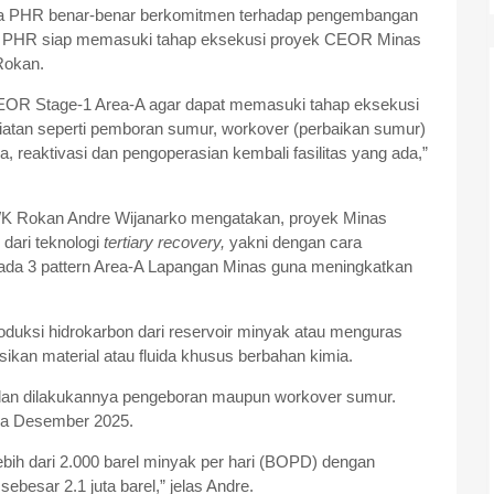
wa PHR benar-benar berkomitmen terhadap pengembangan
, PHR siap memasuki tahap eksekusi proyek CEOR Minas
Rokan.
 CEOR Stage-1 Area-A agar dapat memasuki tahap eksekusi
iatan seperti pemboran sumur, workover (perbaikan sumur)
a, reaktivasi dan pengoperasian kembali fasilitas yang ada,”
K Rokan Andre Wijanarko mengatakan, proyek Minas
dari teknologi
tertiary recovery,
yakni dengan cara
 pada 3 pattern Area-A Lapangan Minas guna meningkatkan
uksi hidrokarbon dari reservoir minyak atau menguras
ikan material atau fluida khusus berbahan kimia.
i dan dilakukannya pengeboran maupun workover sumur.
ada Desember 2025.
ebih dari 2.000 barel minyak per hari (BOPD) dengan
besar 2.1 juta barel,” jelas Andre.