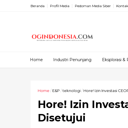
Beranda
Profil Media
Pedoman Media Siber
Kontak
Home
Industri Penunjang
Eksplorasi & 
Home
/
E&P
/
teknologi
/
Hore! Izin Investasi CEO
Hore! Izin Inves
Disetujui