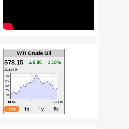
WTI Crude Oil
$78.15
▲0.86
1.10%
2026.08.06