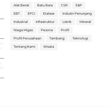
Alat Berat
Batu Bara
CSR
E&P
EBT
EPCI
Etalase
Industri Penunjang
Industrial
Infrastruktur
Listrik
Mineral
Niaga Migas
Pesona
Profil
Profil Perusahaan
Tambang
Teknologi
si
Tentang Kami
Wisata
i
i
rah