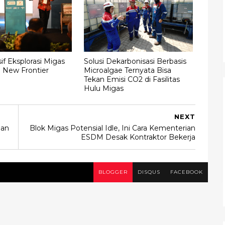
f Eksplorasi Migas
Solusi Dekarbonisasi Berbasis
h New Frontier
Microalgae Ternyata Bisa
Tekan Emisi CO2 di Fasilitas
Hulu Migas
NEXT
gan
Blok Migas Potensial Idle, Ini Cara Kementerian
ESDM Desak Kontraktor Bekerja
BLOGGER
DISQUS
FACEBOOK