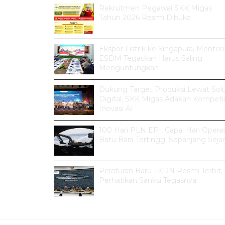
Rekrutmen Pegawai SKK Migas
Tahun 2026 Resmi Dibuka
Ekspor Listrik ke Singapura, Menteri
ESDM Tegaskan Harus Saling
Menguntungkan
Dukung Target Produksi Lewat Solu
Digital, SKK Migas Adakan Kompetis
Inovasi AI
100 Hari PLN EPI, Capai Hari Operas
Batu Bara Tertinggi Sepanjang Seja
Peraturan Baru TKDN Resmi Terbit,
Perhatikan Sanksi Tegasnya