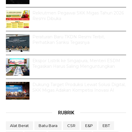
Rekrutmen Pegawai SKK Migas Tahun 2026
Resmi Dibuka
Peraturan Baru TKDN Resmi Terbit,
Perhatikan Sanksi Tegasnya
Ekspor Listrik ke Singapura, Menteri ESDM
Tegaskan Harus Saling Menguntungkan
Dukung Target Produksi Lewat Solusi Digital,
SKK Migas Adakan Kompetisi Inovasi AI
RUBRIK
Alat Berat
Batu Bara
CSR
E&P
EBT