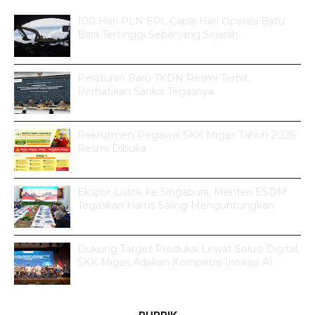
100 Hari PLN EPI, Capai Hari Operasi Batu
Bara Tertinggi Sepanjang Sejarah
Peraturan Baru TKDN Resmi Terbit,
Perhatikan Sanksi Tegasnya
Rekrutmen Pegawai SKK Migas Tahun 2026
Resmi Dibuka
Ekspor Listrik ke Singapura, Menteri ESDM
Tegaskan Harus Saling Menguntungkan
Dukung Target Produksi Lewat Solusi Digital,
SKK Migas Adakan Kompetisi Inovasi AI