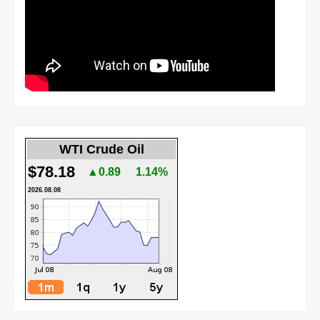
WTI Crude Oil
$78.18
▲0.89
1.14%
2026.08.08