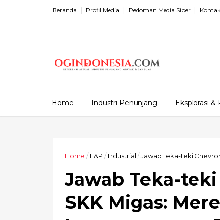
Beranda
Profil Media
Pedoman Media Siber
Kontak
Home
Industri Penunjang
Eksplorasi & 
Home
/
E&P
/
Industrial
/
Jawab Teka-teki Chevro
Jawab Teka-teki
SKK Migas: Mere