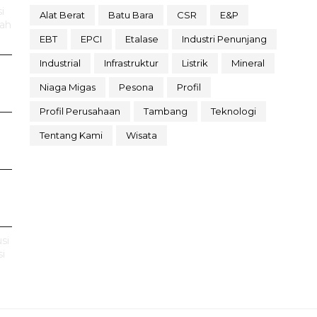
i
Alat Berat
Batu Bara
CSR
E&P
rah
EBT
EPCI
Etalase
Industri Penunjang
Industrial
Infrastruktur
Listrik
Mineral
Niaga Migas
Pesona
Profil
Profil Perusahaan
Tambang
Teknologi
Tentang Kami
Wisata
si
i