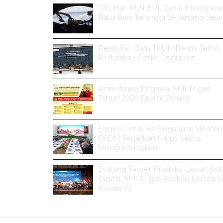
100 Hari PLN EPI, Capai Hari Operas
Batu Bara Tertinggi Sepanjang Seja
Peraturan Baru TKDN Resmi Terbit,
Perhatikan Sanksi Tegasnya
Rekrutmen Pegawai SKK Migas
Tahun 2026 Resmi Dibuka
Ekspor Listrik ke Singapura, Menteri
ESDM Tegaskan Harus Saling
Menguntungkan
Dukung Target Produksi Lewat Solu
Digital, SKK Migas Adakan Kompetis
Inovasi AI