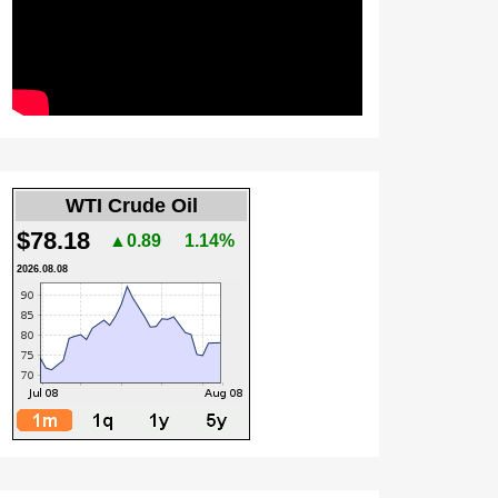
WTI Crude Oil
$78.18
▲0.89
1.14%
2026.08.08