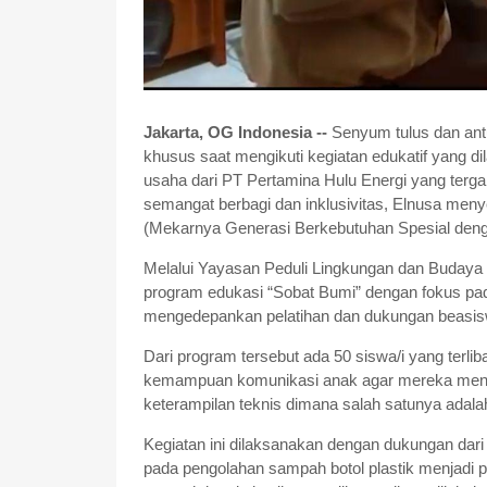
Jakarta, OG Indonesia --
Senyum tulus dan ant
khusus saat mengikuti kegiatan edukatif yang d
usaha dari PT Pertamina Hulu Energi yang terg
semangat berbagi dan inklusivitas, Elnusa meny
(Mekarnya Generasi Berkebutuhan Spesial denga
Melalui Yayasan Peduli Lingkungan dan Buday
program edukasi “Sobat Bumi” dengan fokus pa
mengedepankan pelatihan dan dukungan beasi
Dari program tersebut ada 50 siswa/i yang terl
kemampuan komunikasi anak agar mereka menjadi
keterampilan teknis dimana salah satunya adala
Kegiatan ini dilaksanakan dengan dukungan dari 
pada pengolahan sampah botol plastik menjadi p