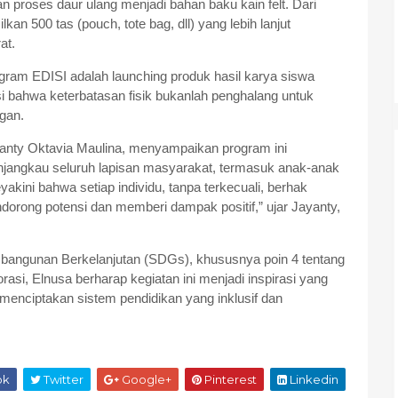
n proses daur ulang menjadi bahan baku kain felt. Dari
an 500 tas (pouch, tote bag, dll) yang lebih lanjut
at.
gram EDISI adalah launching produk hasil karya siswa
i bahwa keterbatasan fisik bukanlah penghalang untuk
ngan.
nty Oktavia Maulina, menyampaikan program ini
angkau seluruh lapisan masyarakat, termasuk anak-anak
kini bahwa setiap individu, tanpa terkecuali, berhak
rong potensi dan memberi dampak positif,” ujar Jayanty,
bangunan Berkelanjutan (SDGs), khususnya poin 4 tentang
asi, Elnusa berharap kegiatan ini menjadi inspirasi yang
am menciptakan sistem pendidikan yang inklusif dan
ok
Twitter
Google+
Pinterest
Linkedin