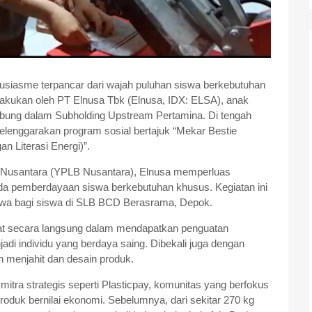
usiasme terpancar dari wajah puluhan siswa berkebutuhan
ilakukan oleh PT Elnusa Tbk (Elnusa, IDX: ELSA), anak
abung dalam Subholding Upstream Pertamina. Di tengah
elenggarakan program sosial bertajuk “Mekar Bestie
n Literasi Energi)”.
a Nusantara (YPLB Nusantara), Elnusa memperluas
da pemberdayaan siswa berkebutuhan khusus. Kegiatan ini
swa bagi siswa di SLB BCD Berasrama, Depok.
ibat secara langsung dalam mendapatkan penguatan
 individu yang berdaya saing. Dibekali juga dengan
h menjahit dan desain produk.
mitra strategis seperti Plasticpay, komunitas yang berfokus
roduk bernilai ekonomi. Sebelumnya, dari sekitar 270 kg