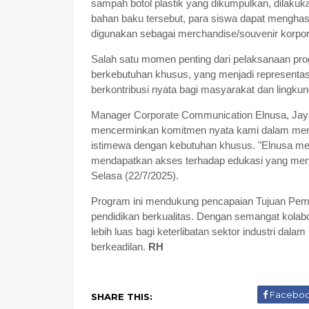
sampah botol plastik yang dikumpulkan, dilakuka
bahan baku tersebut, para siswa dapat menghasilk
digunakan sebagai merchandise/souvenir korpor
Salah satu momen penting dari pelaksanaan pro
berkebutuhan khusus, yang menjadi representas
berkontribusi nyata bagi masyarakat dan lingku
Manager Corporate Communication Elnusa, Jaya
mencerminkan komitmen nyata kami dalam menj
istimewa dengan kebutuhan khusus. "Elnusa meya
mendapatkan akses terhadap edukasi yang mendo
Selasa (22/7/2025).
Program ini mendukung pencapaian Tujuan Pem
pendidikan berkualitas. Dengan semangat kolabor
lebih luas bagi keterlibatan sektor industri dal
berkeadilan.
RH
Facebo
SHARE THIS: