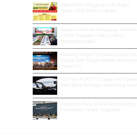
Rekrutmen Pegawai SKK Migas
Tahun 2026 Resmi Dibuka
Ekspor Listrik ke Singapura, Menteri
ESDM Tegaskan Harus Saling
Menguntungkan
Dukung Target Produksi Lewat Solu
Digital, SKK Migas Adakan Kompetis
Inovasi AI
100 Hari PLN EPI, Capai Hari Operas
Batu Bara Tertinggi Sepanjang Seja
Peraturan Baru TKDN Resmi Terbit,
Perhatikan Sanksi Tegasnya