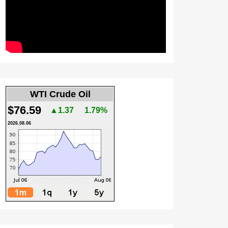
WTI Crude Oil
$76.59
▲1.37
1.79%
2026.08.06