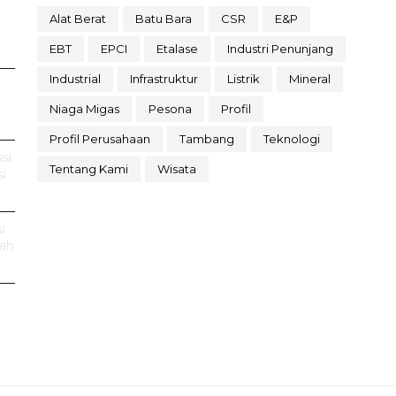
Alat Berat
Batu Bara
CSR
E&P
EBT
EPCI
Etalase
Industri Penunjang
Industrial
Infrastruktur
Listrik
Mineral
Niaga Migas
Pesona
Profil
Profil Perusahaan
Tambang
Teknologi
si
Tentang Kami
Wisata
i
i
rah