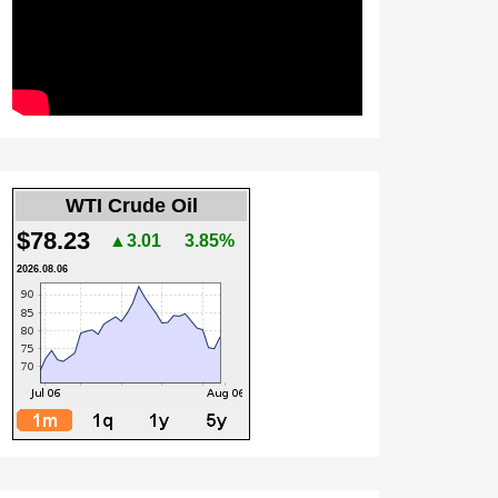
WTI Crude Oil
$78.23
▲3.01
3.85%
2026.08.06