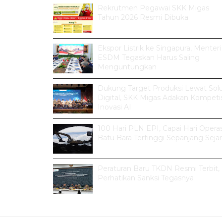
Rekrutmen Pegawai SKK Migas
Tahun 2026 Resmi Dibuka
Ekspor Listrik ke Singapura, Menteri
ESDM Tegaskan Harus Saling
Menguntungkan
Dukung Target Produksi Lewat Solu
Digital, SKK Migas Adakan Kompetis
Inovasi AI
100 Hari PLN EPI, Capai Hari Operas
Batu Bara Tertinggi Sepanjang Seja
Peraturan Baru TKDN Resmi Terbit,
Perhatikan Sanksi Tegasnya