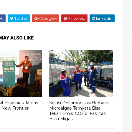
ok
Twitter
Google+
Pinterest
Linkedin
MAY ALSO LIKE
f Eksplorasi Migas
Solusi Dekarbonisasi Berbasis
h New Frontier
Microalgae Ternyata Bisa
Tekan Emisi CO2 di Fasilitas
Hulu Migas