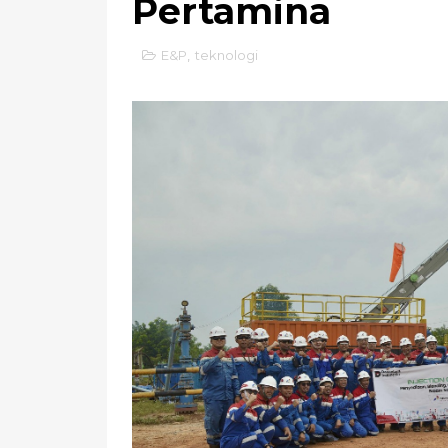
Pertamina
E&P
,
teknologi