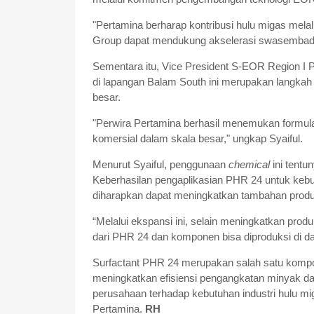
"Pertamina berharap kontribusi hulu migas melalu
Group dapat mendukung akselerasi swasembada e
Sementara itu, Vice President S-EOR Region I 
di lapangan Balam South ini merupakan langka
besar.
"Perwira Pertamina berhasil menemukan formu
komersial dalam skala besar," ungkap Syaiful.
Menurut Syaiful, penggunaan
chemical
ini tentu
Keberhasilan pengaplikasian PHR 24 untuk kebu
diharapkan dapat meningkatkan tambahan produk
“Melalui ekspansi ini, selain meningkatkan prod
dari PHR 24 dan komponen bisa diproduksi di dal
Surfactant PHR 24 merupakan salah satu komp
meningkatkan efisiensi pengangkatan minyak dar
perusahaan terhadap kebutuhan industri hulu mi
Pertamina.
RH