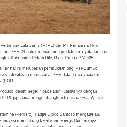
 Pertamina Lubricants (PTPL) dan PT Pertamina Hulu
factant PHR 24 untuk mendukung produksi minyak dan gas
gko, Kabupaten Rokan Hilir, Riau, Rabu (2/7/2025).
kan hal ini merupakan pembuktian bagi PTPL untuk
susnya di wilayah operasional PHR dalam menyediakan
y
(EOR).
roduksi dalam negeri tidak kalah kualitasnya dengan
ian PTPL juga bisa mengembangkan bisnis
chemical
," ujar
rtamina (Persero), Fadjar Djoko Santoso mengatakan,
erinovasi mendukung ketahanan energi. Diantaranya
untuk meningkatkan produksi migas nasional.