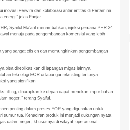
i inovasi Perwira dan kolaborasi antar entitas di Pertamina
nergi," jelas Fadjar.
PHR, Syaiful Ma'arif menambahkan, injeksi perdana PHR 24
h awal menuju pada pengembangan komersial yang lebih
la yang sangat efisien dan memungkinkan pengembangan
nya bisa direplikasikan di lapangan migas lainnya.
tuhan teknologi EOR di lapangan eksisting tentunya
si yang signifikan.
uksi lifting, diharapkan ke depan dapat menekan impor bahan
am negeri," terang Syaiful.
onen penting dalam proses EOR yang digunakan untuk
i sumur tua. Kehadiran produk ini menjadi dukungan nyata
gas dalam negeri, khususnya di wilayah operasional