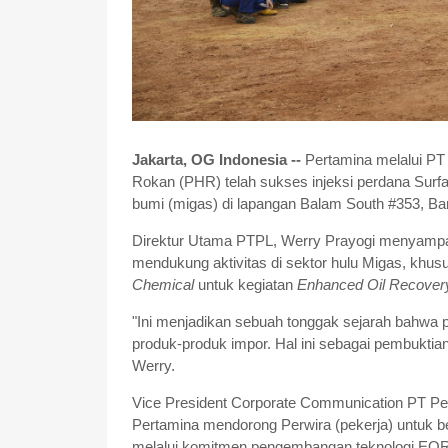
Jakarta, OG Indonesia --
Pertamina melalui PT
Rokan (PHR) telah sukses injeksi perdana Sur
bumi (migas) di lapangan Balam South #353, Ban
Direktur Utama PTPL, Werry Prayogi menyampai
mendukung aktivitas di sektor hulu Migas, khu
Chemical
untuk kegiatan
Enhanced Oil Recover
"Ini menjadikan sebuah tonggak sejarah bahwa p
produk-produk impor. Hal ini sebagai pembukt
Werry.
Vice President Corporate Communication PT Pe
Pertamina mendorong Perwira (pekerja) untuk b
melalui komitmen pengembangan teknologi EOR 