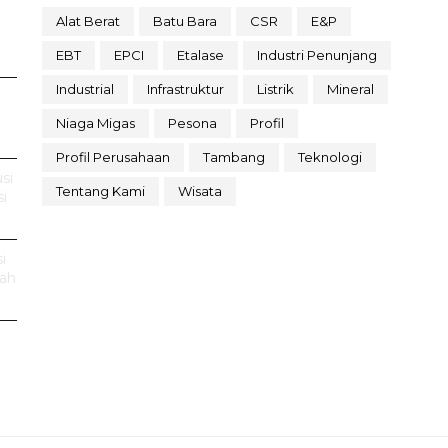
Alat Berat
Batu Bara
CSR
E&P
EBT
EPCI
Etalase
Industri Penunjang
Industrial
Infrastruktur
Listrik
Mineral
Niaga Migas
Pesona
Profil
Profil Perusahaan
Tambang
Teknologi
si
Tentang Kami
Wisata
i
i
rah