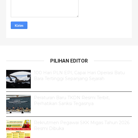
PILIHAN EDITOR
100 Hari PLN EPI, Capai Hari Operasi Batu
Bara Tertinggi Sepanjang Sejarah
Peraturan Baru TKDN Resmi Terbit,
Perhatikan Sanksi Tegasnya
Rekrutmen Pegawai SKK Migas Tahun 2026
Resmi Dibuka