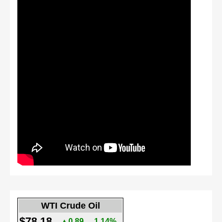
WTI Crude Oil
$78.18
▲0.89
1.14%