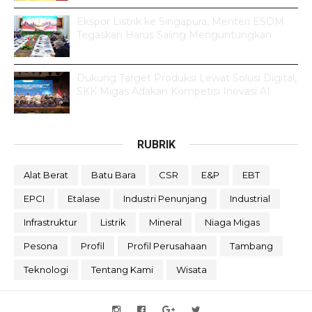
Ekspor Listrik ke Singapura, Menteri ESDM
Tegaskan Harus Saling Menguntungkan
Dukung Target Produksi Lewat Solusi Digital,
SKK Migas Adakan Kompetisi Inovasi AI
RUBRIK
Alat Berat
Batu Bara
CSR
E&P
EBT
EPCI
Etalase
Industri Penunjang
Industrial
Infrastruktur
Listrik
Mineral
Niaga Migas
Pesona
Profil
Profil Perusahaan
Tambang
Teknologi
Tentang Kami
Wisata