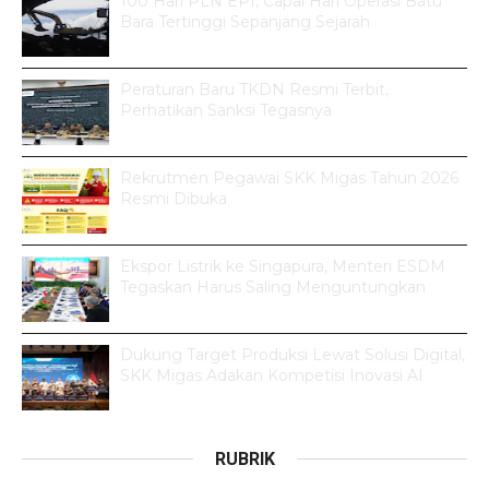
100 Hari PLN EPI, Capai Hari Operasi Batu
Bara Tertinggi Sepanjang Sejarah
Peraturan Baru TKDN Resmi Terbit,
Perhatikan Sanksi Tegasnya
Rekrutmen Pegawai SKK Migas Tahun 2026
Resmi Dibuka
Ekspor Listrik ke Singapura, Menteri ESDM
Tegaskan Harus Saling Menguntungkan
Dukung Target Produksi Lewat Solusi Digital,
SKK Migas Adakan Kompetisi Inovasi AI
RUBRIK