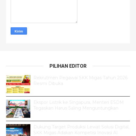
PILIHAN EDITOR
Rekrutmen Pegawai SKK Migas Tahun 2026
Resmi Dibuka
Ekspor Listrik ke Singapura, Menteri ESDM
Tegaskan Harus Saling Menguntungkan
Dukung Target Produksi Lewat Solusi Digital,
SKK Migas Adakan Kompetisi Inovasi AI