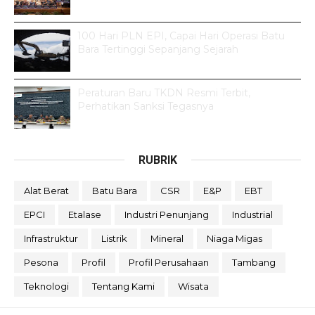
100 Hari PLN EPI, Capai Hari Operasi Batu
Bara Tertinggi Sepanjang Sejarah
Peraturan Baru TKDN Resmi Terbit,
Perhatikan Sanksi Tegasnya
RUBRIK
Alat Berat
Batu Bara
CSR
E&P
EBT
EPCI
Etalase
Industri Penunjang
Industrial
Infrastruktur
Listrik
Mineral
Niaga Migas
Pesona
Profil
Profil Perusahaan
Tambang
Teknologi
Tentang Kami
Wisata