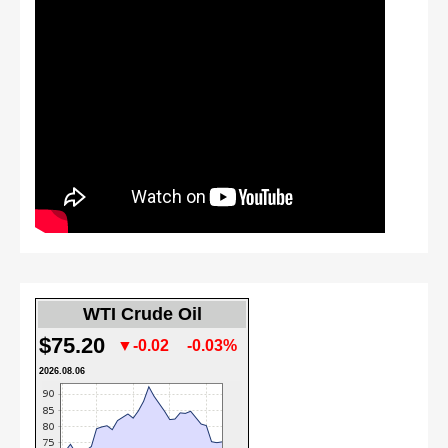
WTI Crude Oil
$75.20
▼-0.02
-0.03%
2026.08.06