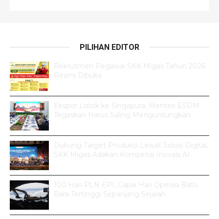
PILIHAN EDITOR
Rekrutmen Pegawai SKK Migas Tahun 2026
Resmi Dibuka
Ekspor Listrik ke Singapura, Menteri ESDM
Tegaskan Harus Saling Menguntungkan
Dukung Target Produksi Lewat Solusi Digital,
SKK Migas Adakan Kompetisi Inovasi AI
100 Hari PLN EPI, Capai Hari Operasi Batu
Bara Tertinggi Sepanjang Sejarah