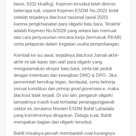
basis, 6332 kkal/kg). Kepmen tersebut telah direvisi
beberapa kali, seperti Kepmen ESDM No./2022 terbit
setelah terjadinya
blackout
nasional (awal 2020)
karena pengkhianatan para oligarki batu bara. Terakhir
adalah Kepmen No.6/2026 yang antara lain memuat
tata cara penyusunan rencana kerja (termasuk RKAB)
serta pelaporan dalam kegiatan usaha pertambangan.
Kembali ke isu awal, terjadinya
blackout
Jamali akhir-
akhir ini tak lepas dari ulah para oligarki yang
mengutamakan ekspor batu bara, serta tak peduli
dengan ketentuan dan kewajiban DMO & DPO. Jika
pemerintah bersikap tegas, berdaulat, serta bekerja
sesuai konstitusi dan prinsip
good governance
, maka
blackout
tidak terjadi. Di sisi lain, pengaruh oligarki
tampaknya masih kuat terhadap penanggungjawab
sektor ini, terutama Menteri ESDM Bahlil Lahadalia
yang komitmennya diragukan. Diduga kuat, Bahlil
merupakan bagian dari oligarki tersebut.
Bahlil misalnya pernah membantah soal kurangnya