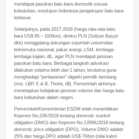
mendapat pasokan batu bara domestik sesuai
kebutuhan, meskipun Indonesia pengekspor batu bara
terbesar.
Selanjutnya, pada 2017-2018 (harga rata-rata batu
bara US$ 85 – 100/ton), direksi PLN (Sofyan Basyir
dkk) menggalang dukungan sejumlah universitas
terkemuka nasional, pakar energi, LSM, lembaga-
lembaga kajian, dll., agar PLN mendapat jaminan
pasokan batu bara. Berbagai langkah advokasi
dilakukan selama lebih dari 1 tahun, terutama guna
menghadapi “perlawanan” oligarki pemilik tambang
(mis. LBP, E & B. Thohir, dll). Pemerintah akhirnya
menetapkan kebijakan jaminan volume dan harga batu
bara kebutuhan dalam negeri.
Pemerintah/Kememterian ESDM telah menerbitkan
Kepmen No.23K/2018 tentang
domestic market
obligation
(DMO) dan Kepmen No.1395K/2018 tentang
domestic price obligation
(DPO). Volume DMO adalah
25% dan harga DPO adalah US$ 70/ton (nilai kalori