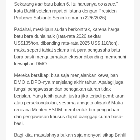
Sekarang
kan
baru bulan 6. Itu harusnya
no issue
,"
kata Bahlil setelah rapat di Istana dengan Presiden
Prabowo Subianto Senin kemarin (22/6/2026).
Padahal, meskipun sudah berkontrak, karena harga
batu bara dunia naik (rata-rata 2026 sekitar
US$135/ton, dibanding rata-rata 2025 US$ 110/ton),
maka seperti tabiat selama ini, para pengusaha batu
bara pasti mengutamakan ekpsor dibanding memenuhi
kewajiban DMO.
Mereka bersikap: bisa saja menjalankan kewajiban
DMO & DPO-nya menjelang akhir tahun. Apalagi juga
fungsi pengawasan dan penegakan aturan tidak
berjalan. Yang lebih parah, justru jika terjadi pembiaran
atau persekongkolan, sesama anggota oligarki! Maka
rencana Menteri ESDM membentuk tim pengadaan
dan pengawasan khusus dapat dianggap cuma basa-
basi.
Bagi kita, masalahnya bukan saja menyoal sikap Bahlil