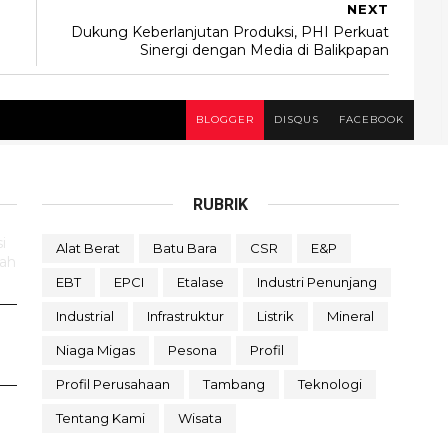
NEXT
Dukung Keberlanjutan Produksi, PHI Perkuat
Sinergi dengan Media di Balikpapan
BLOGGER
DISQUS
FACEBOOK
RUBRIK
i
Alat Berat
Batu Bara
CSR
E&P
rah
EBT
EPCI
Etalase
Industri Penunjang
Industrial
Infrastruktur
Listrik
Mineral
Niaga Migas
Pesona
Profil
Profil Perusahaan
Tambang
Teknologi
Tentang Kami
Wisata