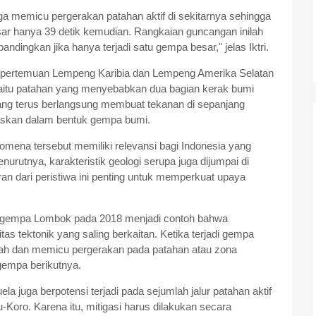
a memicu pergerakan patahan aktif di sekitarnya sehingga
sar hanya 39 detik kemudian. Rangkaian guncangan inilah
ingkan jika hanya terjadi satu gempa besar," jelas Iktri.
 di pertemuan Lempeng Karibia dan Lempeng Amerika Selatan
yaitu patahan yang menyebabkan dua bagian kerak bumi
ang terus berlangsung membuat tekanan di sepanjang
askan dalam bentuk gempa bumi.
fenomena tersebut memiliki relevansi bagi Indonesia yang
urutnya, karakteristik geologi serupa juga dijumpai di
an dari peristiwa ini penting untuk memperkuat upaya
gempa Lombok pada 2018 menjadi contoh bahwa
tas tektonik yang saling berkaitan. Ketika terjadi gempa
bah dan memicu pergerakan pada patahan atau zona
gempa berikutnya.
la juga berpotensi terjadi pada sejumlah jalur patahan aktif
Koro. Karena itu, mitigasi harus dilakukan secara