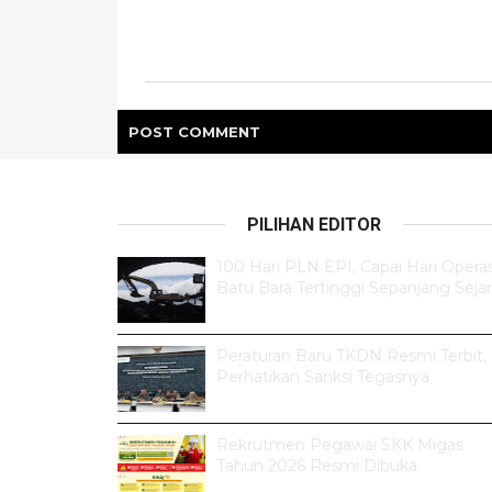
POST
COMMENT
PILIHAN EDITOR
100 Hari PLN EPI, Capai Hari Operas
Batu Bara Tertinggi Sepanjang Seja
Peraturan Baru TKDN Resmi Terbit,
Perhatikan Sanksi Tegasnya
Rekrutmen Pegawai SKK Migas
Tahun 2026 Resmi Dibuka