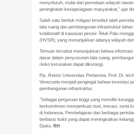
menyeluruh, mulai dari pemetaan wilayah rawan
peningkatan kesiapsiagaan masyarakat," ujar Iktr
Salah satu bentuk mitigasi tersebut ialah peme
tata ruang dan pembangunan infrastruktur tahan g
kolaboratif di kawasan pesisir Teluk Palu mengg
(HVSR), yang menunjukkan adanya wilayah denga
Temuan tersebut menunjukkan bahwa informasi m
dasar dalam penyusunan tata ruang, pembanguna
risiko kerusakan dapat dikurangi.
Pjs. Rektor Universitas Pertamina, Prof. Dr. tec
Venezuela menjadi pengingat bahwa investasi 
pembangunan infrastruktur.
"Sebagai perguruan tinggi yang memiliki keungg
berkomitmen memperkuat riset, inovasi, serta ko
di Indonesia. Pembelajaran dari berbagai peris
berbasis bukti yang dapat meningkatkan ketangg
Djoko.
RH