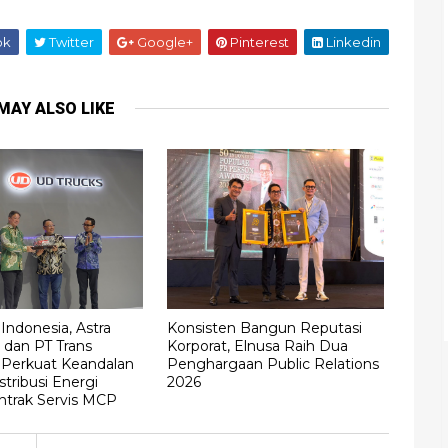
ok
Twitter
Google+
Pinterest
Linkedin
MAY ALSO LIKE
Indonesia, Astra
Konsisten Bangun Reputasi
 dan PT Trans
Korporat, Elnusa Raih Dua
 Perkuat Keandalan
Penghargaan Public Relations
tribusi Energi
2026
ntrak Servis MCP