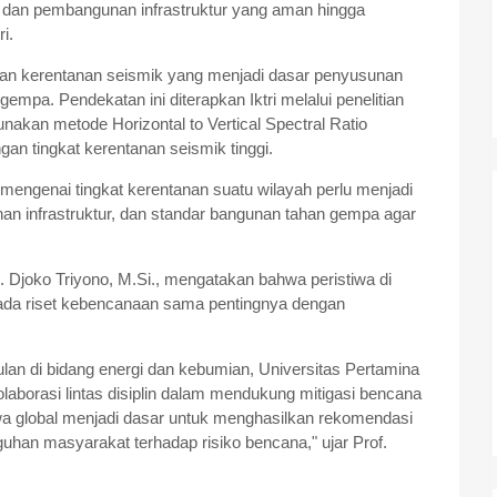
 dan pembangunan infrastruktur yang aman hingga
i.
taan kerentanan seismik yang menjadi dasar penyusunan
empa. Pendekatan ini diterapkan Iktri melalui penelitian
unakan metode Horizontal to Vertical Spectral Ratio
n tingkat kerentanan seismik tinggi.
engenai tingkat kerentanan suatu wilayah perlu menjadi
n infrastruktur, dan standar bangunan tahan gempa agar
h. Djoko Triyono, M.Si., mengatakan bahwa peristiwa di
pada riset kebencanaan sama pentingnya dengan
ulan di bidang energi dan kebumian, Universitas Pertamina
laborasi lintas disiplin dalam mendukung mitigasi bencana
tiwa global menjadi dasar untuk menghasilkan rekomendasi
uhan masyarakat terhadap risiko bencana," ujar Prof.