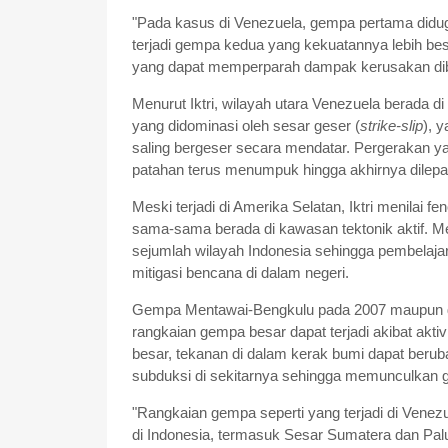
"Pada kasus di Venezuela, gempa pertama didug
terjadi gempa kedua yang kekuatannya lebih be
yang dapat memperparah dampak kerusakan diband
Menurut Iktri, wilayah utara Venezuela berada
yang didominasi oleh sesar geser (
strike-slip
), 
saling bergeser secara mendatar. Pergerakan y
patahan terus menumpuk hingga akhirnya dilep
Meski terjadi di Amerika Selatan, Iktri menilai 
sama-sama berada di kawasan tektonik aktif. Men
sejumlah wilayah Indonesia sehingga pembelajar
mitigasi bencana di dalam negeri.
Gempa Mentawai-Bengkulu pada 2007 maupun 
rangkaian gempa besar dapat terjadi akibat aktivi
besar, tekanan di dalam kerak bumi dapat beru
subduksi di sekitarnya sehingga memunculkan 
"Rangkaian gempa seperti yang terjadi di Venezue
di Indonesia, termasuk Sesar Sumatera dan Palu-