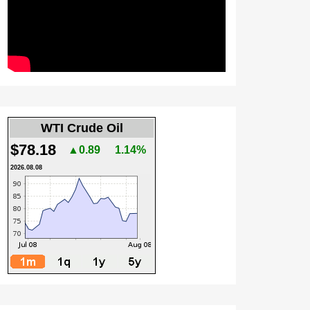
WTI Crude Oil
$78.18
▲0.89
1.14%
2026.08.08