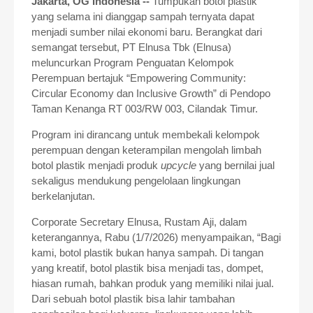
Jakarta, OG Indonesia --
Tumpukan botol plastik
yang selama ini dianggap sampah ternyata dapat
menjadi sumber nilai ekonomi baru. Berangkat dari
semangat tersebut, PT Elnusa Tbk (Elnusa)
meluncurkan Program Penguatan Kelompok
Perempuan bertajuk “Empowering Community:
Circular Economy dan Inclusive Growth” di Pendopo
Taman Kenanga RT 003/RW 003, Cilandak Timur.
Program ini dirancang untuk membekali kelompok
perempuan dengan keterampilan mengolah limbah
botol plastik menjadi produk
upcycle
yang bernilai jual
sekaligus mendukung pengelolaan lingkungan
berkelanjutan.
Corporate Secretary Elnusa, Rustam Aji, dalam
keterangannya, Rabu (1/7/2026) menyampaikan, “Bagi
kami, botol plastik bukan hanya sampah. Di tangan
yang kreatif, botol plastik bisa menjadi tas, dompet,
hiasan rumah, bahkan produk yang memiliki nilai jual.
Dari sebuah botol plastik bisa lahir tambahan