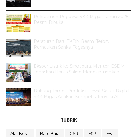
Rekrutmen Pegawai SKK Migas Tahun 2026
Resmi Dibuka
Peraturan Baru TKDN Resmi Terbit,
Perhatikan Sanksi Tegasnya
Ekspor Listrik ke Singapura, Menteri ESDM
Tegaskan Harus Saling Menguntungkan
Dukung Target Produksi Lewat Solusi Digital,
SKK Migas Adakan Kompetisi Inovasi AI
RUBRIK
Alat Berat
Batu Bara
CSR
E&P
EBT