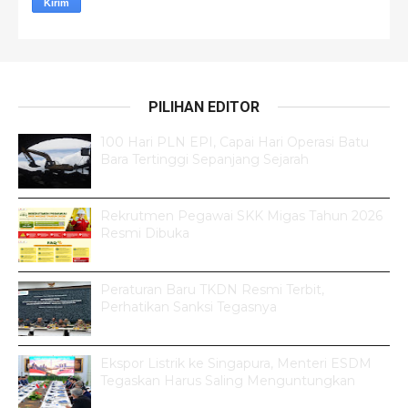
PILIHAN EDITOR
100 Hari PLN EPI, Capai Hari Operasi Batu
Bara Tertinggi Sepanjang Sejarah
Rekrutmen Pegawai SKK Migas Tahun 2026
Resmi Dibuka
Peraturan Baru TKDN Resmi Terbit,
Perhatikan Sanksi Tegasnya
Ekspor Listrik ke Singapura, Menteri ESDM
Tegaskan Harus Saling Menguntungkan