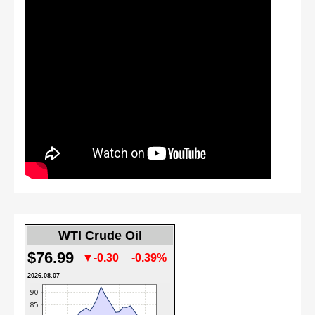
WTI Crude Oil
$76.99
▼-0.30
-0.39%
2026.08.07