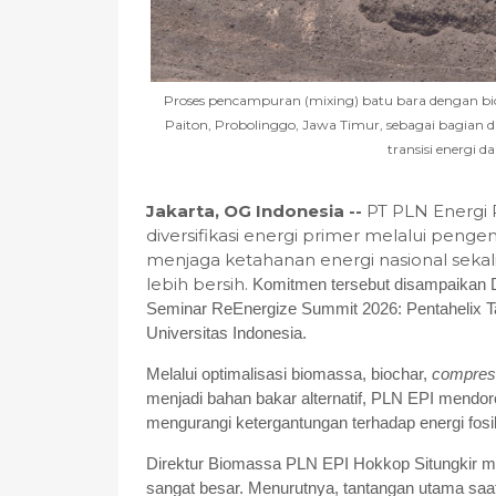
Proses pencampuran (mixing) batu bara dengan biom
Paiton, Probolinggo, Jawa Timur, sebagai bagian
transisi energi 
Jakarta, OG Indonesia --
PT PLN Energi 
diversifikasi energi primer melalui penge
menjaga ketahanan energi nasional seka
lebih bersih.
Komitmen tersebut disampaikan 
Seminar ReEnergize Summit 2026: Pentahelix T
Universitas Indonesia.
Melalui optimalisasi biomassa, biochar,
compres
menjadi bahan bakar alternatif, PLN EPI mendo
mengurangi ketergantungan terhadap energi fosil
Direktur Biomassa PLN EPI Hokkop Situngkir me
sangat besar. Menurutnya, tantangan utama saat 