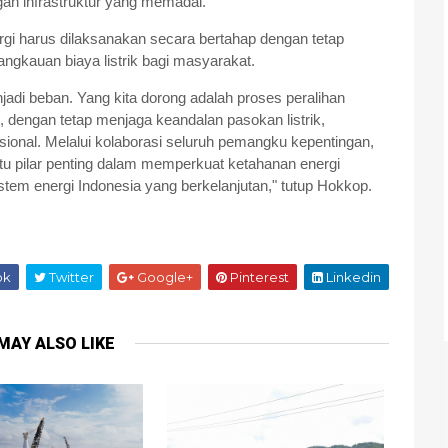
n infrastruktur yang memadai.
ergi harus dilaksanakan secara bertahap dengan tetap
angkauan biaya listrik bagi masyarakat.
njadi beban. Yang kita dorong adalah proses peralihan
, dengan tetap menjaga keandalan pasokan listrik,
sional. Melalui kolaborasi seluruh pemangku kepentingan,
atu pilar penting dalam memperkuat ketahanan energi
tem energi Indonesia yang berkelanjutan," tutup Hokkop.
ok
Twitter
Google+
Pinterest
Linkedin
MAY ALSO LIKE