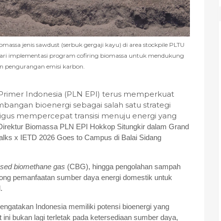
assa jenis sawdust (serbuk gergaji kayu) di area stockpile PLTU
 dari implementasi program cofiring biomassa untuk mendukung
dan pengurangan emisi karbon.
Primer Indonesia (PLN EPI) terus memperkuat
mbangan bioenergi sebagai salah satu strategi
ligus mempercepat transisi menuju energi yang
Direktur Biomassa PLN EPI Hokkop Situngkir dalam Grand
alks x IETD 2026 Goes to Campus di Balai Sidang
sed biomethane gas
(CBG), hingga pengolahan sampah
rong pemanfaatan sumber daya energi domestik untuk
.
ngatakan Indonesia memiliki potensi bioenergi yang
ini bukan lagi terletak pada ketersediaan sumber daya,