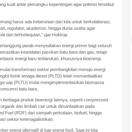
g kuat antar pemangku kepentingan agar potensi tersebut
ang harus ada keberanian dari kita untuk berkolaborasi,
ntah, regulator, akademisi, hingga dunia usaha agar
at dan berkelanjutan," ujar Hokkop.
ertanggung jawab menyediakan energi primer bagi seluruh
mastikan keandalan pasokan batu bara dan gas, tetapi
berbasis energi baru terbarukan, khususnya bioenergi.
ulai transformasi sektor pembangkitan menuju energi
ngkit listrik tenaga diesel (PLTD) telah memanfaatkan
enaga uap (PLTU) mulai mengimplementasikan biomassa
konsumsi batu bara.
erbagai produk bioenergi lainnya, seperti
compressed
organik dan limbah cair untuk dimanfaatkan pada
ed Fuel (RDF) dari sampah perkotaan, biofuel, hingga
asi sektor ketenagalistrikan.
energi alternatif di luar energi fosil. Saat ini kita