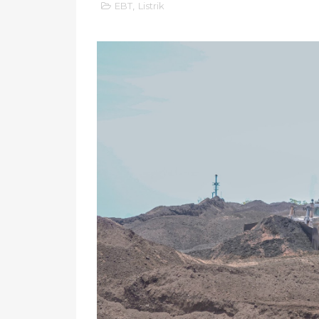
EBT
,
Listrik