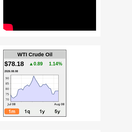
WTI Crude Oil
$78.18
▲0.89
1.14%
2026.08.08