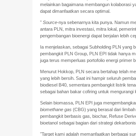
melainkan bagaimana membangun kolaborasi yan
dapat dimanfaatkan secara optimal.
"
Source
-nya sebenarnya kita punya. Namun mem
antara PLN, mitra investasi, mitra lokal, pemeri
pengembangan bioenergi dapat berjalan lebih cep
Ia menjelaskan, sebagai Subholding PLN yang b
pembangkit PLN Group, PLN EPI tidak hanya me
juga terus memperluas portofolio energi primer 
Menurut Hokkop, PLN secara bertahap telah mem
yang lebih bersih. Saat ini hampir seluruh pemba
biodiesel B40, sementara pembangkit listrik t
sebagai bahan bakar cofiring untuk mengurangi 
Selain biomassa, PLN EPI juga mengembangkan b
biomethane gas
(CBG) yang berasal dari limbah 
pembangkit berbasis gas, biochar, Refuse Deriv
bioetanol sebagai bagian dari strategi dekarbonis
"Target kami adalah memanfaatkan berbagai sumber 