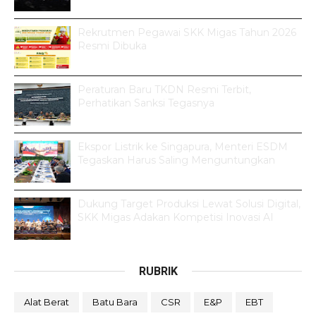
Rekrutmen Pegawai SKK Migas Tahun 2026
Resmi Dibuka
Peraturan Baru TKDN Resmi Terbit,
Perhatikan Sanksi Tegasnya
Ekspor Listrik ke Singapura, Menteri ESDM
Tegaskan Harus Saling Menguntungkan
Dukung Target Produksi Lewat Solusi Digital,
SKK Migas Adakan Kompetisi Inovasi AI
RUBRIK
Alat Berat
Batu Bara
CSR
E&P
EBT