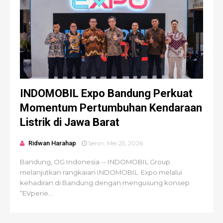
INDOMOBIL Expo Bandung Perkuat
Momentum Pertumbuhan Kendaraan
Listrik di Jawa Barat
Ridwan Harahap
Senin, Mei 25, 2026
Bandung, OG Indonesia -- INDOMOBIL Group
melanjutkan rangkaian INDOMOBIL Expo melalui
kehadiran di Bandung dengan mengusung konsep
“EVperie...