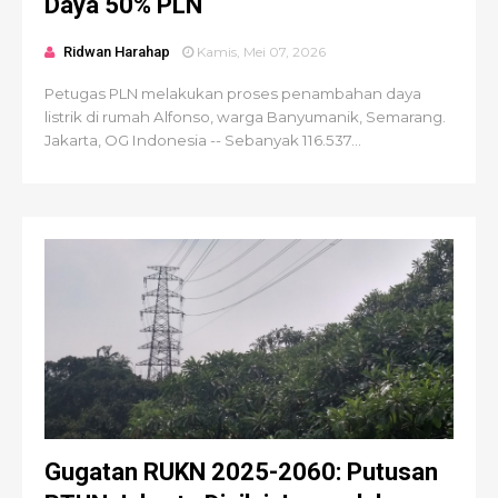
Daya 50% PLN
Ridwan Harahap
Kamis, Mei 07, 2026
Petugas PLN melakukan proses penambahan daya
listrik di rumah Alfonso, warga Banyumanik, Semarang.
Jakarta, OG Indonesia -- Sebanyak 116.537...
Gugatan RUKN 2025-2060: Putusan