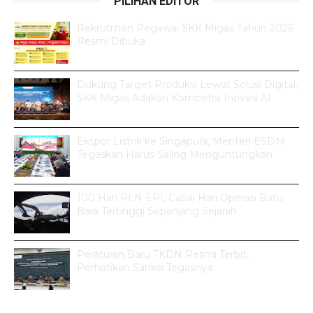
PILIHAN EDITOR
Rekrutmen Pegawai SKK Migas Tahun 2026
Resmi Dibuka
Dukung Target Produksi Lewat Solusi Digital,
SKK Migas Adakan Kompetisi Inovasi AI
Ekspor Listrik ke Singapura, Menteri ESDM
Tegaskan Harus Saling Menguntungkan
100 Hari PLN EPI, Capai Hari Operasi Batu
Bara Tertinggi Sepanjang Sejarah
Peraturan Baru TKDN Resmi Terbit,
Perhatikan Sanksi Tegasnya