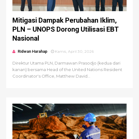
Mitigasi Dampak Perubahan Iklim,
PLN – UNOPS Dorong Utilisasi EBT
Nasional
Ridwan Harahap
Kamis, April 30, 2026
Direktur Utama PLN, Darmawan Prasodjo (kedua dari
kanan) bersama Head of the United Nations Resident
Coordinator's Office, Matthew David...