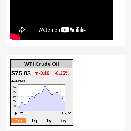
WTI Crude Oil
$75.03
▼-0.19
-0.25%
2026.08.05