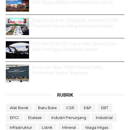
SKK Migas Adakan Kompetisi Inovasi AI
Ekspor Listrik ke Singapura, Menteri ESDM
Tegaskan Harus Saling Menguntungkan
100 Hari PLN EPI, Capai Hari Operasi Batu
Bara Tertinggi Sepanjang Sejarah
Peraturan Baru TKDN Resmi Terbit,
Perhatikan Sanksi Tegasnya
RUBRIK
Alat Berat
Batu Bara
CSR
E&P
EBT
EPCI
Etalase
Industri Penunjang
Industrial
Infrastruktur
Listrik
Mineral
Niaga Migas