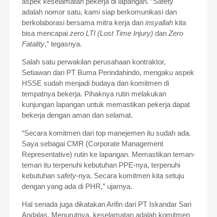
aspek keselamatan pekerja di lapangan. “Safety
adalah nomor satu, kami siap berkomunikasi dan
berkolaborasi bersama mitra kerja dan
insyallah
kita
bisa mencapai
zero LTI (Lost Time Injury)
dan
Zero
Fatality
,” tegasnya.
Salah satu perwakilan perusahaan kontraktor,
Setiawan dari PT Buma Perindahindo, mengaku aspek
HSSE sudah menjadi budaya dan komitmen di
tempatnya bekerja. Pihaknya rutin melakukan
kunjungan lapangan untuk memastikan pekerja dapat
bekerja dengan aman dan selamat.
“Secara komitmen dari top manejemen itu sudah ada.
Saya sebagai CMR (Corporate Management
Representative) rutin ke lapangan. Memastikan teman-
teman itu terpenuhi kebutuhan PPE-nya, terpenuhi
kebutuhan
safety
-nya. Secara komitmen kita setuju
dengan yang ada di PHR,” ujarnya.
Hal senada juga dikatakan Arifin dari PT Iskandar Sari
Andalas. Menurutnya, keselamatan adalah komitmen