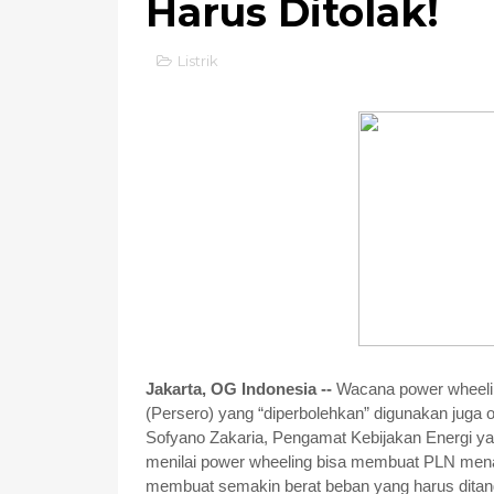
Harus Ditolak!
Listrik
Jakarta, OG Indonesia --
Wacana power wheelin
(Persero) yang “diperbolehkan” digunakan jug
Sofyano Zakaria, Pengamat Kebijakan Energi yan
menilai power wheeling
bisa membuat PLN mena
membuat semakin berat beban yang harus ditangg