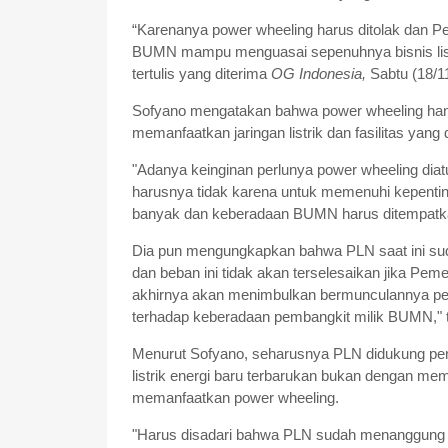
“Karenanya power wheeling harus ditolak dan 
BUMN mampu menguasai sepenuhnya bisnis listri
tertulis yang diterima
OG Indonesia,
Sabtu (18/1
Sofyano mengatakan bahwa power wheeling hany
memanfaatkan jaringan listrik dan fasilitas ya
"Adanya keinginan perlunya power wheeling dia
harusnya tidak karena untuk memenuhi kepenting
banyak dan keberadaan BUMN harus ditempatka
Dia pun mengungkapkan bahwa PLN saat ini sud
dan beban ini tidak akan terselesaikan jika Pe
akhirnya akan menimbulkan bermunculannya pemb
terhadap keberadaan pembangkit milik BUMN," 
Menurut Sofyano, seharusnya PLN didukung pe
listrik energi baru terbarukan bukan dengan mem
memanfaatkan power wheeling.
"Harus disadari bahwa PLN sudah menanggung 