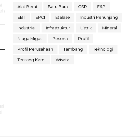
i
Alat Berat
Batu Bara
CSR
E&P
rah
EBT
EPCI
Etalase
Industri Penunjang
Industrial
Infrastruktur
Listrik
Mineral
Niaga Migas
Pesona
Profil
Profil Perusahaan
Tambang
Teknologi
Tentang Kami
Wisata
si
i