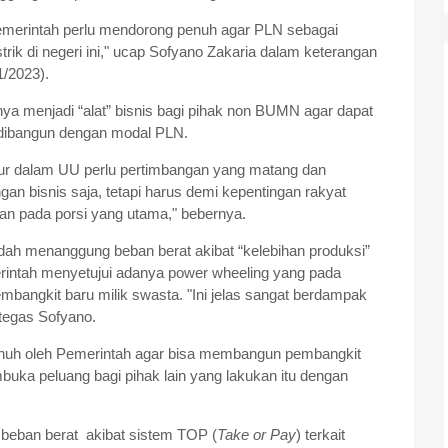
Pemerintah perlu mendorong penuh agar PLN sebagai
k di negeri ini," ucap Sofyano Zakaria dalam keterangan
1/2023).
a menjadi “alat” bisnis bagi pihak non BUMN agar dapat
ng dibangun dengan modal PLN.
tur dalam UU perlu pertimbangan yang matang dan
an bisnis saja, tetapi harus demi kepentingan rakyat
n pada porsi yang utama," bebernya.
ah menanggung beban berat akibat “kelebihan produksi”
merintah menyetujui adanya power wheeling yang pada
angkit baru milik swasta. "Ini jelas sangat berdampak
tegas Sofyano.
nuh oleh Pemerintah agar bisa membangun pembangkit
buka peluang bagi pihak lain yang lakukan itu dengan
beban berat akibat sistem TOP (
Take or Pay
) terkait