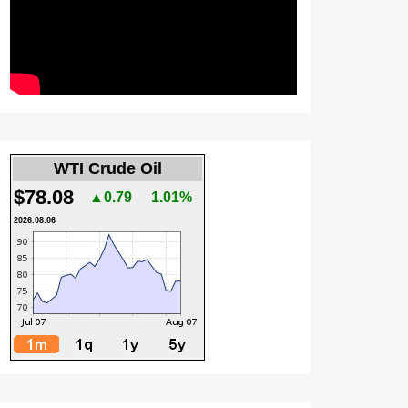
WTI Crude Oil
$78.08
▲0.79
1.01%
2026.08.06