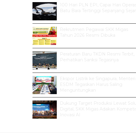
100 Hari PLN EPI, Capai Hari Operas
Batu Bara Tertinggi Sepanjang Seja
Rekrutmen Pegawai SKK Migas
Tahun 2026 Resmi Dibuka
Peraturan Baru TKDN Resmi Terbit,
Perhatikan Sanksi Tegasnya
Ekspor Listrik ke Singapura, Menteri
ESDM Tegaskan Harus Saling
Menguntungkan
Dukung Target Produksi Lewat Solu
Digital, SKK Migas Adakan Kompetis
Inovasi AI