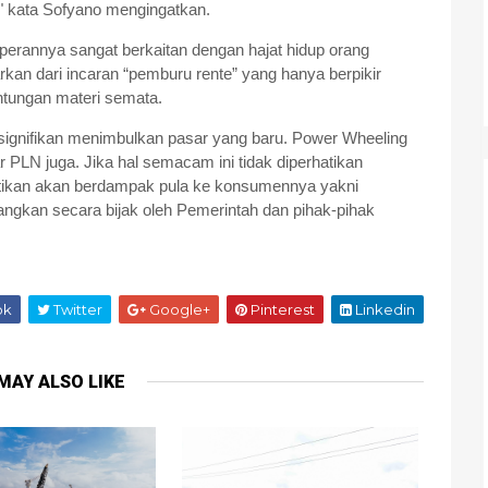
," kata Sofyano mengingatkan.
erannya sangat berkaitan dengan hajat hidup orang
rkan dari incaran “pemburu rente” yang hanya berpikir
ntungan materi semata.
signifikan menimbulkan pasar yang baru. Power Wheeling
r PLN juga. Jika hal semacam ini tidak diperhatikan
tikan akan berdampak pula ke konsumennya yakni
bangkan secara bijak oleh Pemerintah dan pihak-pihak
ok
Twitter
Google+
Pinterest
Linkedin
MAY ALSO LIKE