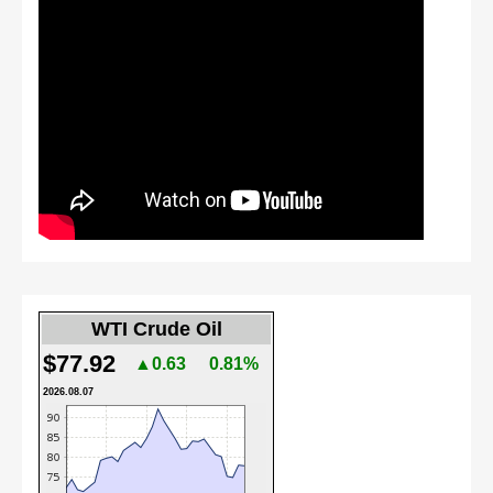
WTI Crude Oil
$77.92
▲0.63
0.81%
2026.08.07