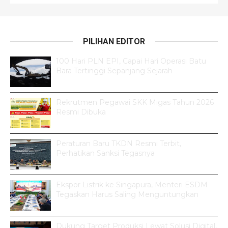
PILIHAN EDITOR
100 Hari PLN EPI, Capai Hari Operasi Batu
Bara Tertinggi Sepanjang Sejarah
Rekrutmen Pegawai SKK Migas Tahun 2026
Resmi Dibuka
Peraturan Baru TKDN Resmi Terbit,
Perhatikan Sanksi Tegasnya
Ekspor Listrik ke Singapura, Menteri ESDM
Tegaskan Harus Saling Menguntungkan
Dukung Target Produksi Lewat Solusi Digital,