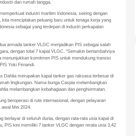
industri dan rumah tangga.
memperkuat industri maritim Indonesia, seiring dengan
 kita menciptakan peluang baru untuk tenaga kerja yang
donesia sebagai yang terdepan di industri perkapalan
ua armada tanker VLGC menjadikan PIS sebagai salah
ggara, dengan total 7 kapal VLGC. “Semakin bertambahnya
a menunjukkan komitmen PIS untuk mendukung transisi
 PIS Yoki Firnandi.
Dahlia merupakan kapal tanker gas raksasa terbesar di
n ramah lingkungan. Nama bunga Caspia melambangkan
ahlia melambangkan kebahagiaan dan penghormatan.
ng beroperasi di rute internasional, dengan pelayaran
 awal Mei 2024.
berlayar di seluruh dunia, dengan rata-rata usia kapal di
 PIS kini memiliki 7 tanker VLGC dengan rerata usia 3,42