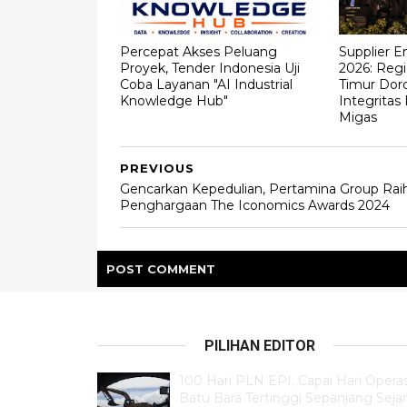
Percepat Akses Peluang
Supplier 
Proyek, Tender Indonesia Uji
2026: Regi
Coba Layanan "AI Industrial
Timur Dor
Knowledge Hub"
Integritas
Migas
PREVIOUS
Gencarkan Kepedulian, Pertamina Group Rai
Penghargaan The Iconomics Awards 2024
POST
COMMENT
PILIHAN EDITOR
100 Hari PLN EPI, Capai Hari Operas
Batu Bara Tertinggi Sepanjang Seja