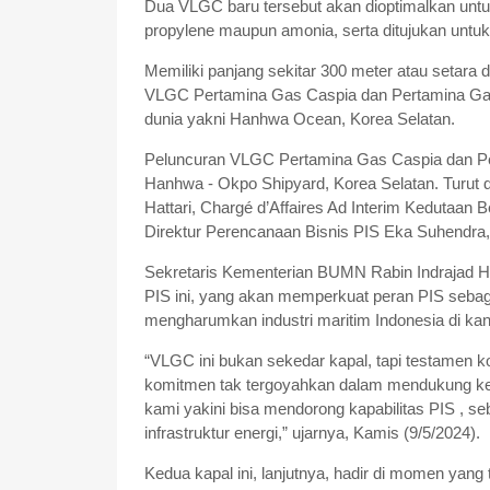
Dua VLGC baru tersebut akan dioptimalkan unt
propylene maupun amonia, serta ditujukan untuk 
Memiliki panjang sekitar 300 meter atau setara 
VLGC Pertamina Gas Caspia dan Pertamina Gas D
dunia yakni Hanhwa Ocean, Korea Selatan.
Peluncuran VLGC Pertamina Gas Caspia dan Per
Hanhwa - Okpo Shipyard, Korea Selatan. Turut d
Hattari, Chargé d’Affaires Ad Interim Kedutaan 
Direktur Perencanaan Bisnis PIS Eka Suhendra,
Sekretaris Kementerian BUMN Rabin Indrajad Ha
PIS ini, yang akan memperkuat peran PIS sebagai 
mengharumkan industri maritim Indonesia di kan
“VLGC ini bukan sekedar kapal, tapi testamen ko
komitmen tak tergoyahkan dalam mendukung ketah
kami yakini bisa mendorong kapabilitas PIS , s
infrastruktur energi,” ujarnya, Kamis (9/5/2024).
Kedua kapal ini, lanjutnya, hadir di momen yan