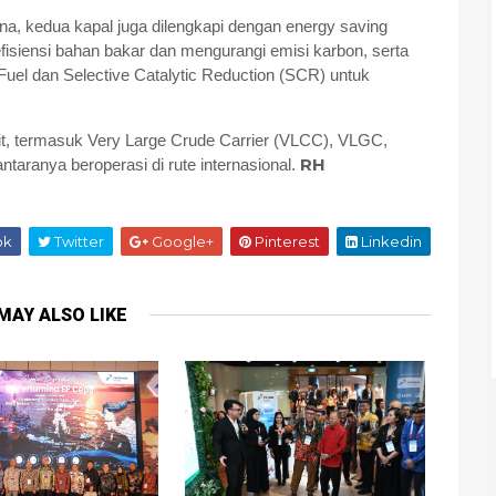
a, kedua kapal juga dilengkapi dengan energy saving
fisiensi bahan bakar dan mengurangi emisi karbon, serta
uel dan Selective Catalytic Reduction (SCR) untuk
unit, termasuk Very Large Crude Carrier (VLCC), VLGC,
RH
ntaranya beroperasi di rute internasional.
ok
Twitter
Google+
Pinterest
Linkedin
MAY ALSO LIKE