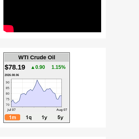
WTI Crude Oil
$78.19
▲0.90
1.15%
2026.08.06