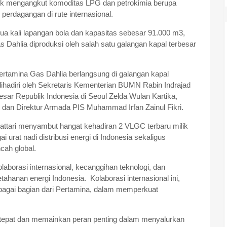
uk mengangkut komoditas LPG dan petrokimia berupa
perdagangan di rute internasional.
dua kali lapangan bola dan kapasitas sebesar 91.000 m3,
ahlia diproduksi oleh salah satu galangan kapal terbesar
tamina Gas Dahlia berlangsung di galangan kapal
ihadiri oleh Sekretaris Kementerian BUMN Rabin Indrajad
Besar Republik Indonesia di Seoul Zelda Wulan Kartika,
 dan Direktur Armada PIS Muhammad Irfan Zainul Fikri.
ttari menyambut hangat kehadiran 2 VLGC terbaru milik
urat nadi distribusi energi di Indonesia sekaligus
cah global.
laborasi internasional, kecanggihan teknologi, dan
anan energi Indonesia. Kolaborasi internasional ini,
ebagai bagian dari Pertamina, dalam memperkuat
g tepat dan memainkan peran penting dalam menyalurkan