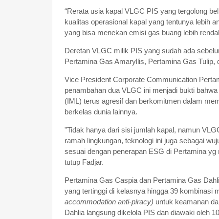
“Rerata usia kapal VLGC PIS yang tergolong belia
kualitas operasional kapal yang tentunya lebih a
yang bisa menekan emisi gas buang lebih rendah
Deretan VLGC milik PIS yang sudah ada sebelu
Pertamina Gas Amaryllis, Pertamina Gas Tulip,
Vice President Corporate Communication Perta
penambahan dua VLGC ini menjadi bukti bahwa P
(IML) terus agresif dan berkomitmen dalam mem
berkelas dunia lainnya.
"Tidak hanya dari sisi jumlah kapal, namun VLGC
ramah lingkungan, teknologi ini juga sebagai w
sesuai dengan penerapan ESG di Pertamina yg 
tutup Fadjar.
Pertamina Gas Caspia dan Pertamina Gas Dahlia 
yang tertinggi di kelasnya hingga 39 kombinasi 
accommodation anti-piracy)
untuk keamanan da
Dahlia langsung dikelola PIS dan diawaki oleh 