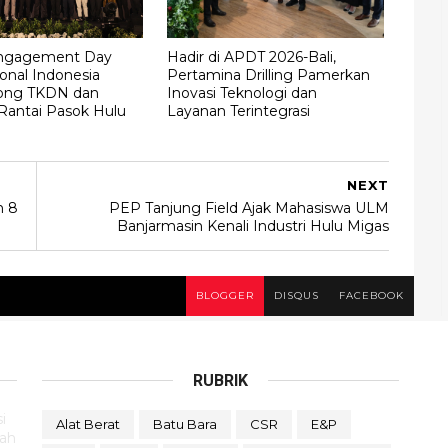
Engagement Day
Hadir di APDT 2026-Bali,
onal Indonesia
Pertamina Drilling Pamerkan
ong TKDN dan
Inovasi Teknologi dan
 Rantai Pasok Hulu
Layanan Terintegrasi
NEXT
h 8
PEP Tanjung Field Ajak Mahasiswa ULM
Banjarmasin Kenali Industri Hulu Migas
BLOGGER
DISQUS
FACEBOOK
RUBRIK
i
Alat Berat
Batu Bara
CSR
E&P
rah