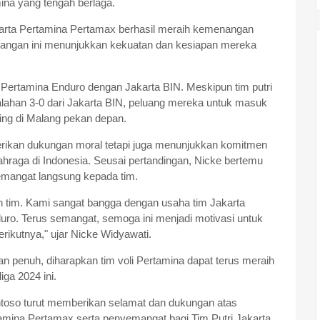
ina yang tengah berlaga.
akarta Pertamina Pertamax berhasil meraih kemenangan
angan ini menunjukkan kekuatan dan kesiapan mereka
 Pertamina Enduro dengan Jakarta BIN. Meskipun tim putri
lahan 3-0 dari Jakarta BIN, peluang mereka untuk masuk
ting di Malang pekan depan.
erikan dukungan moral tetapi juga menunjukkan komitmen
aga di Indonesia. Seusai pertandingan, Nicke bertemu
emangat langsung kepada tim.
uh tim. Kami sangat bangga dengan usaha tim Jakarta
ro. Terus semangat, semoga ini menjadi motivasi untuk
erikutnya," ujar Nicke Widyawati.
 penuh, diharapkan tim voli Pertamina dapat terus meraih
ga 2024 ini.
toso turut memberikan selamat dan dukungan atas
amina Pertamax serta penyemangat bagi Tim Putri Jakarta