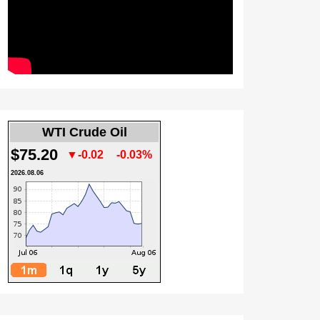
WTI Crude Oil
$75.20
▼-0.02
-0.03%
2026.08.06