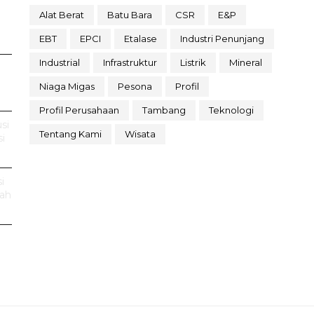
Alat Berat
Batu Bara
CSR
E&P
EBT
EPCI
Etalase
Industri Penunjang
Industrial
Infrastruktur
Listrik
Mineral
Niaga Migas
Pesona
Profil
Profil Perusahaan
Tambang
Teknologi
si
Tentang Kami
Wisata
i
i
rah