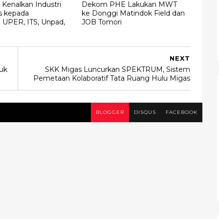
Kenalkan Industri
Dekom PHE Lakukan MWT
s kepada
ke Donggi Matindok Field dan
 UPER, ITS, Unpad,
JOB Tomori
NEXT
luk
SKK Migas Luncurkan SPEKTRUM, Sistem
Pemetaan Kolaboratif Tata Ruang Hulu Migas
BLOGGER
DISQUS
FACEBOOK