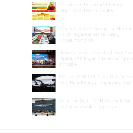
Rekrutmen Pegawai SKK Migas
Tahun 2026 Resmi Dibuka
Ekspor Listrik ke Singapura, Menteri
ESDM Tegaskan Harus Saling
Menguntungkan
Dukung Target Produksi Lewat Solu
Digital, SKK Migas Adakan Kompetis
Inovasi AI
100 Hari PLN EPI, Capai Hari Operas
Batu Bara Tertinggi Sepanjang Seja
Peraturan Baru TKDN Resmi Terbit,
Perhatikan Sanksi Tegasnya