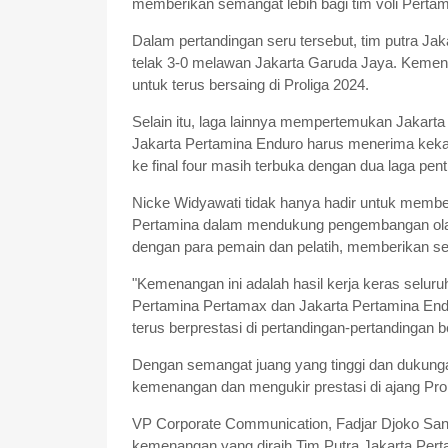
memberikan semangat lebih bagi tim voli Pertam
Dalam pertandingan seru tersebut, tim putra J
telak 3-0 melawan Jakarta Garuda Jaya. Kemen
untuk terus bersaing di Proliga 2024.
Selain itu, laga lainnya mempertemukan Jakarta
Jakarta Pertamina Enduro harus menerima keka
ke final four masih terbuka dengan dua laga pen
Nicke Widyawati tidak hanya hadir untuk memb
Pertamina dalam mendukung pengembangan olahr
dengan para pemain dan pelatih, memberikan s
"Kemenangan ini adalah hasil kerja keras selur
Pertamina Pertamax dan Jakarta Pertamina Endu
terus berprestasi di pertandingan-pertandingan b
Dengan semangat juang yang tinggi dan dukungan
kemenangan dan mengukir prestasi di ajang Proli
VP Corporate Communication, Fadjar Djoko San
kemenangan yang diraih Tim Putra Jakarta Pert