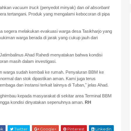
rahkan
vacuum
truck
(penyedot minyak) dan
oil absorbant
era tertangani. Produk yang mengalami kebocoran di pipa
na segera melakukan evakuasi warga desa Tasikharjo yang
ukiman warga berada di jarak yang cukup jauh dari
Jatimbalinus Ahad Rahedi menyatakan bahwa kondisi
an masih dalam investigasi.
an warga sudah kembali ke rumah. Penyaluran BBM ke
 normal dan stok dipastikan aman. Kami juga terus
baga dan instansi terkait lainnya di Tuban," jelas Ahad.
ghimbau kepada masyarakat di sekitar area Terminal BBM
ingga kondisi dinyatakan sepenuhnya aman.
RH
ok
Twitter
Google+
Pinterest
Linkedin