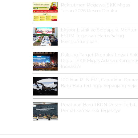
Rekrutmen Pegawai SKK Migas
Tahun 2026 Resmi Dibuka
Ekspor Listrik ke Singapura, Menteri
ESDM Tegaskan Harus Saling
Menguntungkan
Dukung Target Produksi Lewat Solu
Digital, SKK Migas Adakan Kompetis
Inovasi AI
100 Hari PLN EPI, Capai Hari Operas
Batu Bara Tertinggi Sepanjang Seja
Peraturan Baru TKDN Resmi Terbit,
Perhatikan Sanksi Tegasnya