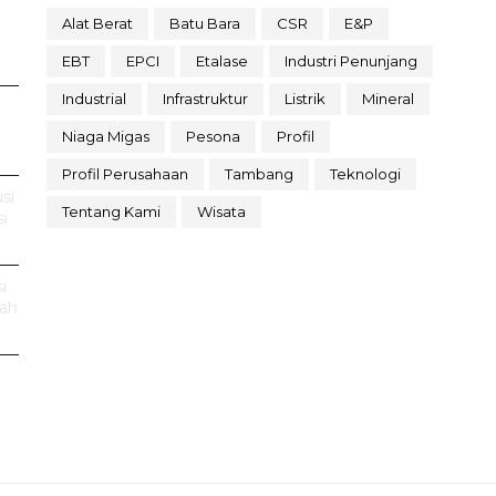
Alat Berat
Batu Bara
CSR
E&P
EBT
EPCI
Etalase
Industri Penunjang
Industrial
Infrastruktur
Listrik
Mineral
Niaga Migas
Pesona
Profil
Profil Perusahaan
Tambang
Teknologi
si
Tentang Kami
Wisata
i
i
rah