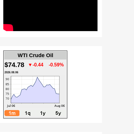
WTI Crude Oil
$74.78
▼-0.44
-0.59%
2026.08.06