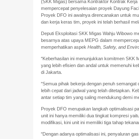
(SKK Migas) bersama Kontraktor Kontrak Kerj
mempercepat penyelesaian proyek Dayung Facili
Proyek DFO ini awalnya direncanakan untuk mula
dan kerja keras tim, proyek ini telah berhasil m
Deputi Eksploitasi SKK Migas Wahju Wibowo m
besarnya atas upaya MEPG dalam mempercepat 
memperhatikan aspek
Health, Safety, and Envi
“Keberhasilan ini menunjukkan komitmen SKK 
yang lebih efisien dan andal untuk memenuhi ke
di Jakarta.
“Semua pihak bekerja dengan penuh semangat da
lebih cepat dari jadwal yang telah ditetapkan. Ke
antar setiap tim yang saling mendukung demi me
Proyek DFO merupakan langkah optimalisasi p
unit ini hanya memiliki dua tingkat kompresi yait
modifikasi, kini unit ini memiliki tiga tahap tekan
“Dengan adanya optimalisasi ini, penyaluran ga