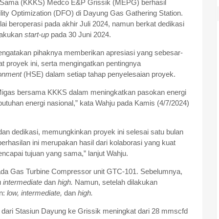
a Sama (KKKS) Medco E&P Grissik (MEPG) berhasil
ty Optimization (DFO) di Dayung Gas Gathering Station.
i beroperasi pada akhir Juli 2024, namun berkat dedikasi
elakukan
start-up
pada 30 Juni 2024.
engatakan pihaknya memberikan apresiasi yang sebesar-
proyek ini, serta mengingatkan pentingnya
ronment
(HSE) dalam setiap tahap penyelesaian proyek.
Migas bersama KKKS dalam meningkatkan pasokan energi
butuhan energi nasional,” kata Wahju pada Kamis (4/7/2024)
n dedikasi, memungkinkan proyek ini selesai satu bulan
berhasilan ini merupakan hasil dari kolaborasi yang kuat
ncapai tujuan yang sama,” lanjut Wahju.
ada Gas Turbine Compressor unit GTC-101. Sebelumnya,
u
intermediate
dan
high.
Namun, setelah dilakukan
an:
low, intermediate,
dan
high.
s dari Stasiun Dayung ke Grissik meningkat dari 28 mmscfd