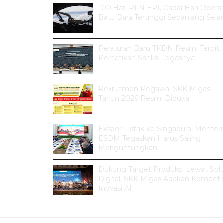
100 Hari PLN EPI, Capai Hari Operas
Batu Bara Tertinggi Sepanjang Seja
Peraturan Baru TKDN Resmi Terbit,
Perhatikan Sanksi Tegasnya
Rekrutmen Pegawai SKK Migas
Tahun 2026 Resmi Dibuka
Ekspor Listrik ke Singapura, Menteri
ESDM Tegaskan Harus Saling
Menguntungkan
Dukung Target Produksi Lewat Solu
Digital, SKK Migas Adakan Kompetis
Inovasi AI