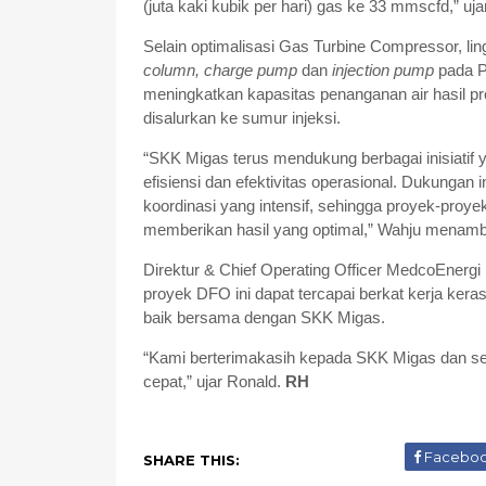
(juta kaki kubik per hari) gas ke 33 mmscfd,” uja
Selain optimalisasi Gas Turbine Compressor,
column, charge pump
dan
injection pump
pada P
meningkatkan kapasitas penanganan air hasil pr
disalurkan ke sumur injeksi.
“SKK Migas terus mendukung berbagai inisiatif
efisiensi dan efektivitas operasional. Dukungan 
koordinasi yang intensif, sehingga proyek-proye
memberikan hasil yang optimal,” Wahju menam
Direktur & Chief Operating Officer MedcoEnerg
proyek DFO ini dapat tercapai berkat kerja keras
baik bersama dengan SKK Migas.
“Kami berterimakasih kepada SKK Migas dan selu
cepat,” ujar Ronald.
RH
Facebo
SHARE THIS: