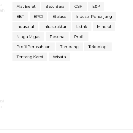
i
Alat Berat
Batu Bara
CSR
E&P
rah
EBT
EPCI
Etalase
Industri Penunjang
Industrial
Infrastruktur
Listrik
Mineral
Niaga Migas
Pesona
Profil
Profil Perusahaan
Tambang
Teknologi
Tentang Kami
Wisata
si
i