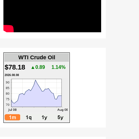
WTI Crude Oil
$78.18
▲0.89
1.14%
2026.08.08