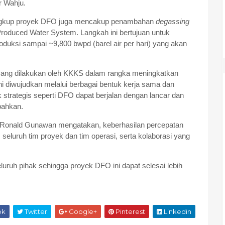
r Wahju.
 lingkup proyek DFO juga mencakup penambahan
degassing
roduced Water System. Langkah ini bertujuan untuk
oduksi sampai ~9,800 bwpd (barel air per hari) yang akan
 yang dilakukan oleh KKKS dalam rangka meningkatkan
ini diwujudkan melalui berbagai bentuk kerja sama dan
k strategis seperti DFO dapat berjalan dengan lancar dan
bahkan.
i Ronald Gunawan mengatakan, keberhasilan percepatan
 seluruh tim proyek dan tim operasi, serta kolaborasi yang
ruh pihak sehingga proyek DFO ini dapat selesai lebih
ok
Twitter
Google+
Pinterest
Linkedin