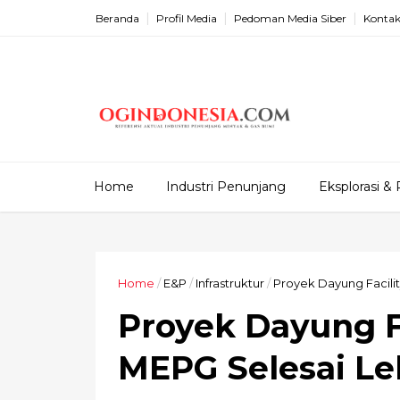
Beranda
Profil Media
Pedoman Media Siber
Kontak
Home
Industri Penunjang
Eksplorasi & 
Home
/
E&P
/
Infrastruktur
/
Proyek Dayung Facili
Proyek Dayung Fa
MEPG Selesai Le