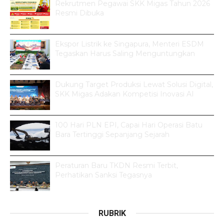
Rekrutmen Pegawai SKK Migas Tahun 2026
Resmi Dibuka
Ekspor Listrik ke Singapura, Menteri ESDM
Tegaskan Harus Saling Menguntungkan
Dukung Target Produksi Lewat Solusi Digital,
SKK Migas Adakan Kompetisi Inovasi AI
100 Hari PLN EPI, Capai Hari Operasi Batu
Bara Tertinggi Sepanjang Sejarah
Peraturan Baru TKDN Resmi Terbit,
Perhatikan Sanksi Tegasnya
RUBRIK