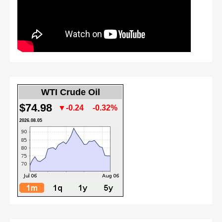
WTI Crude Oil
$74.98
▼-0.24
-0.32%
2026.08.05