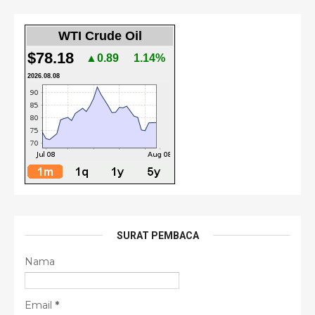
WTI Crude Oil
$78.18
▲0.89
1.14%
2026.08.08
SURAT PEMBACA
Nama
Email
*