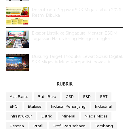
Rekrutmen Pegawai SKK Migas Tahun 2026
Resmi Dibuka
Ekspor Listrik ke Singapura, Menteri ESDM
Tegaskan Harus Saling Menguntungkan
Dukung Target Produksi Lewat Solusi Digital,
SKK Migas Adakan Kompetisi Inovasi AI
RUBRIK
Alat Berat
Batu Bara
CSR
E&P
EBT
EPCI
Etalase
Industri Penunjang
Industrial
Infrastruktur
Listrik
Mineral
Niaga Migas
Pesona
Profil
Profil Perusahaan
Tambang