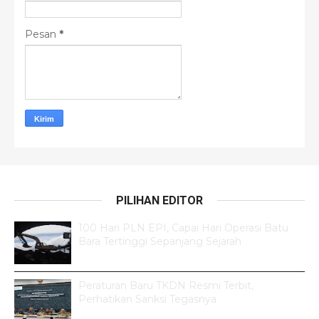
Pesan
*
PILIHAN EDITOR
100 Hari PLN EPI, Capai Hari Operasi Batu
Bara Tertinggi Sepanjang Sejarah
Peraturan Baru TKDN Resmi Terbit,
Perhatikan Sanksi Tegasnya