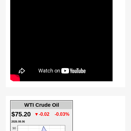
WTI Crude Oil
$75.20
▼-0.02
-0.03%
2026.08.06