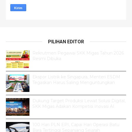
PILIHAN EDITOR
Rekrutmen Pegawai SKK Migas Tahun 2026
Resmi Dibuka
Ekspor Listrik ke Singapura, Menteri ESDM
Tegaskan Harus Saling Menguntungkan
Dukung Target Produksi Lewat Solusi Digital,
SKK Migas Adakan Kompetisi Inovasi AI
100 Hari PLN EPI, Capai Hari Operasi Batu
Bara Tertinggi Sepanjang Sejarah