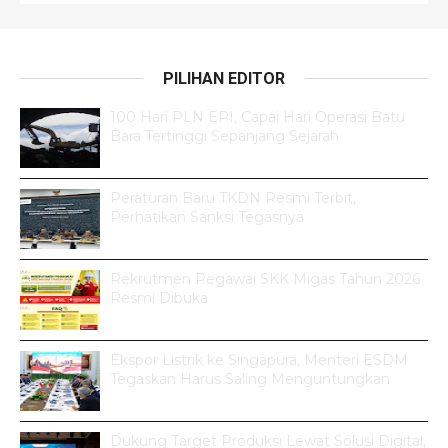
PILIHAN EDITOR
100 Hari PLN EPI, Capai Hari Operasi Batu
Bara Tertinggi Sepanjang Sejarah
Peraturan Baru TKDN Resmi Terbit,
Perhatikan Sanksi Tegasnya
Rekrutmen Pegawai SKK Migas Tahun 2026
Resmi Dibuka
Ekspor Listrik ke Singapura, Menteri ESDM
Tegaskan Harus Saling Menguntungkan
Dukung Target Produksi Lewat Solusi Digital,