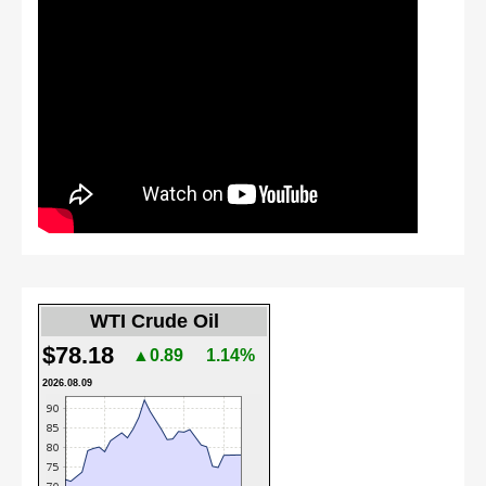
WTI Crude Oil
$78.18
▲0.89
1.14%
2026.08.09