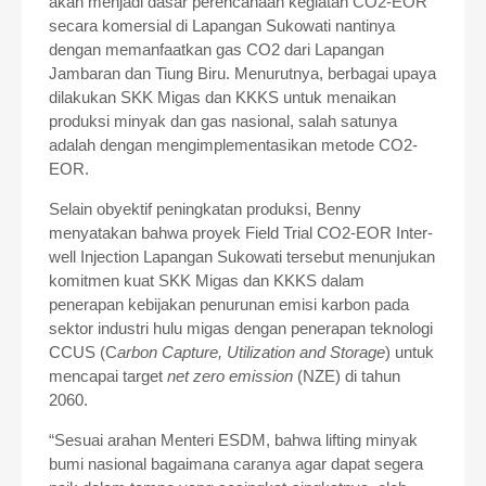
akan menjadi dasar perencanaan kegiatan CO2-EOR
secara komersial di Lapangan Sukowati nantinya
dengan memanfaatkan gas CO2 dari Lapangan
Jambaran dan Tiung Biru. Menurutnya, berbagai upaya
dilakukan SKK Migas dan KKKS untuk menaikan
produksi minyak dan gas nasional, salah satunya
adalah dengan mengimplementasikan metode CO2-
EOR.
Selain obyektif peningkatan produksi, Benny
menyatakan bahwa proyek Field Trial CO2-EOR Inter-
well Injection Lapangan Sukowati tersebut menunjukan
komitmen kuat SKK Migas dan KKKS dalam
penerapan kebijakan penurunan emisi karbon pada
sektor industri hulu migas dengan penerapan teknologi
CCUS (C
arbon Capture, Utilization and Storage
) untuk
mencapai target
net zero emission
(NZE) di tahun
2060.
“Sesuai arahan Menteri ESDM, bahwa lifting minyak
bumi nasional bagaimana caranya agar dapat segera