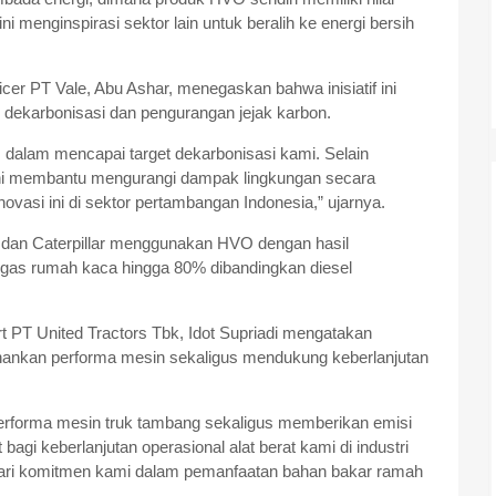
i menginspirasi sektor lain untuk beralih ke energi bersih
ficer PT Vale, Abu Ashar, menegaskan bahwa inisiatif ini
m dekarbonisasi dan pengurangan jejak karbon.
dalam mencapai target dekarbonisasi kami. Selain
 ini membantu mengurangi dampak lingkungan secara
ovasi ini di sektor pertambangan Indonesia,” ujarnya.
u dan Caterpillar menggunakan HVO dengan hasil
 gas rumah kaca hingga 80% dibandingkan diesel
 PT United Tractors Tbk, Idot Supriadi mengatakan
an performa mesin sekaligus mendukung keberlanjutan
forma mesin truk tambang sekaligus memberikan emisi
 bagi keberlanjutan operasional alat berat kami di industri
 dari komitmen kami dalam pemanfaatan bahan bakar ramah