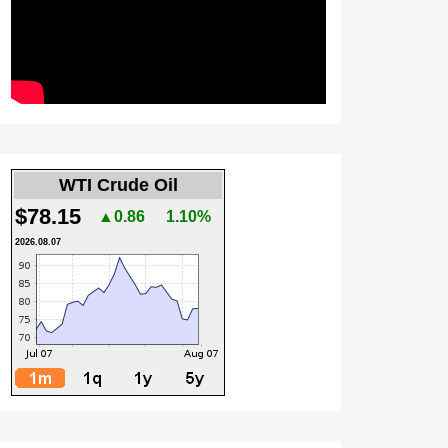
WTI Crude Oil
$78.15
▲0.86
1.10%
2026.08.07