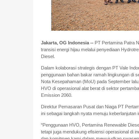
Jakarta, OG Indonesia --
PT Pertamina Patra 
transisi energi hijau melalui penyediaan Hydro
Diesel.
Dalam kolaborasi strategis dengan PT Vale Ind
penggunaan bahan bakar ramah lingkungan di sek
Nota Kesepahaman (MoU) pada September lalu,
HVO di operasional alat berat di sektor pertam
Emission 2060.
Direktur Pemasaran Pusat dan Niaga PT Perta
ini sebagai langkah nyata menuju keberlanjutan i
“Penggunaan HVO, Pertamina Renewable Diesel t
tetapi juga mendukung efisiensi operasional di i
dan komitmen kami dalam mewujudkan swasembad