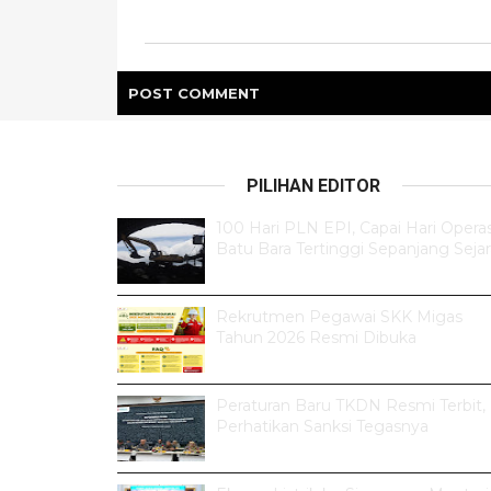
POST
COMMENT
PILIHAN EDITOR
100 Hari PLN EPI, Capai Hari Operas
Batu Bara Tertinggi Sepanjang Seja
Rekrutmen Pegawai SKK Migas
Tahun 2026 Resmi Dibuka
Peraturan Baru TKDN Resmi Terbit,
Perhatikan Sanksi Tegasnya