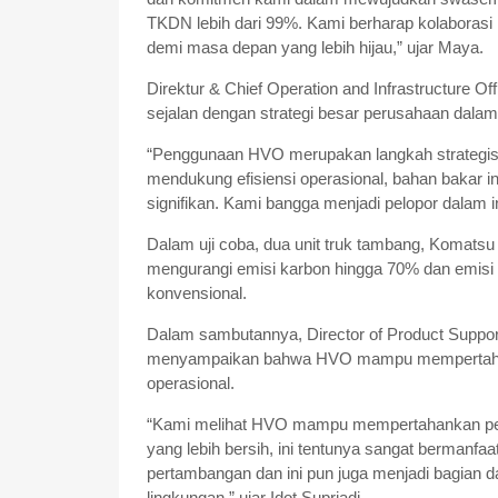
TKDN lebih dari 99%. Kami berharap kolaborasi in
demi masa depan yang lebih hijau,” ujar Maya.
Direktur & Chief Operation and Infrastructure Of
sejalan dengan strategi besar perusahaan dala
“Penggunaan HVO merupakan langkah strategis 
mendukung efisiensi operasional, bahan bakar
signifikan. Kami bangga menjadi pelopor dalam in
Dalam uji coba, dua unit truk tambang, Komats
mengurangi emisi karbon hingga 70% dan emisi
konvensional.
Dalam sambutannya, Director of Product Support
menyampaikan bahwa HVO mampu mempertahank
operasional.
“Kami melihat HVO mampu mempertahankan per
yang lebih bersih, ini tentunya sangat bermanfaat
pertambangan dan ini pun juga menjadi bagian
lingkungan,” ujar Idot Supriadi.