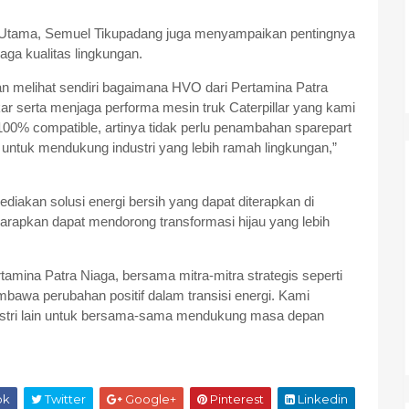
 Utama, Semuel Tikupadang juga menyampaikan pentingnya
aga kualitas lingkungan.
dan melihat sendiri bagaimana HVO dari Pertamina Patra
r serta menjaga performa mesin truk Caterpillar yang kami
i 100% compatible, artinya tidak perlu penambahan sparepart
kan untuk mendukung industri yang lebih ramah lingkungan,”
iakan solusi energi bersih yang dapat diterapkan di
iharapkan dapat mendorong transformasi hijau yang lebih
tamina Patra Niaga, bersama mitra-mitra strategis seperti
mbawa perubahan positif dalam transisi energi. Kami
dustri lain untuk bersama-sama mendukung masa depan
ok
Twitter
Google+
Pinterest
Linkedin