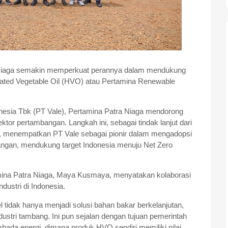
Niaga semakin memperkuat perannya dalam mendukung
treated Vegetable Oil (HVO) atau Pertamina Renewable
onesia Tbk (PT Vale), Pertamina Patra Niaga mendorong
tor pertambangan. Langkah ini, sebagai tindak lanjut dari
 menempatkan PT Vale sebagai pionir dalam mengadopsi
bangan, mendukung target Indonesia menuju Net Zero
mina Patra Niaga, Maya Kusmaya, menyatakan kolaborasi
ndustri di Indonesia.
idak hanya menjadi solusi bahan bakar berkelanjutan,
ndustri tambang. Ini pun sejalan dengan tujuan pemerintah
a energi, dimana produk HVO sendiri memiliki nilai