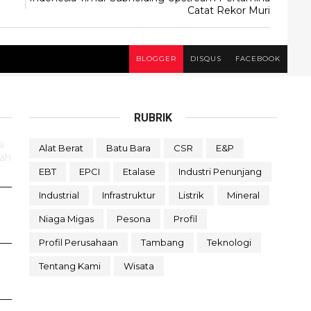
Catat Rekor Muri
BLOGGER
DISQUS
FACEBOOK
RUBRIK
i
Alat Berat
Batu Bara
CSR
E&P
rah
EBT
EPCI
Etalase
Industri Penunjang
Industrial
Infrastruktur
Listrik
Mineral
Niaga Migas
Pesona
Profil
Profil Perusahaan
Tambang
Teknologi
Tentang Kami
Wisata