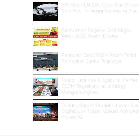
100 Hari PLN EPI, Capai Hari Operas
Batu Bara Tertinggi Sepanjang Seja
Rekrutmen Pegawai SKK Migas
Tahun 2026 Resmi Dibuka
Peraturan Baru TKDN Resmi Terbit,
Perhatikan Sanksi Tegasnya
Ekspor Listrik ke Singapura, Menteri
ESDM Tegaskan Harus Saling
Menguntungkan
Dukung Target Produksi Lewat Solu
Digital, SKK Migas Adakan Kompetis
Inovasi AI