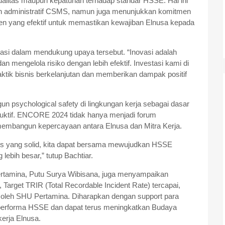
kualitas maupun kepatuhan terhadap standar HSSE. Hal ini
an administratif CSMS, namun juga menunjukkan komitmen
en yang efektif untuk memastikan kewajiban Elnusa kepada
ovasi dalam mendukung upaya tersebut. “Inovasi adalah
an mengelola risiko dengan lebih efektif. Investasi kami di
ktik bisnis berkelanjutan dan memberikan dampak positif
 psychological safety di lingkungan kerja sebagai dasar
oduktif. ENCORE 2024 tidak hanya menjadi forum
k membangun kepercayaan antara Elnusa dan Mitra Kerja.
is yang solid, kita dapat bersama mewujudkan HSSE
ebih besar,” tutup Bachtiar.
rtamina, Putu Surya Wibisana, juga menyampaikan
Target TRIR (Total Recordable Incident Rate) tercapai,
 oleh SHU Pertamina. Diharapkan dengan support para
 performa HSSE dan dapat terus meningkatkan Budaya
erja Elnusa.