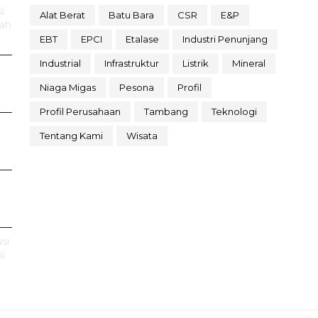
i
Alat Berat
Batu Bara
CSR
E&P
rah
EBT
EPCI
Etalase
Industri Penunjang
Industrial
Infrastruktur
Listrik
Mineral
Niaga Migas
Pesona
Profil
Profil Perusahaan
Tambang
Teknologi
Tentang Kami
Wisata
si
i