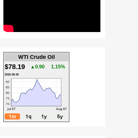
WTI Crude Oil
$78.19
▲0.90
1.15%
2026.08.06