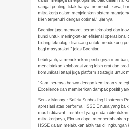
dalam menjaga kinerja optimal, baik dalam hal 
sangat penting, tidak hanya memenuhi kewajib
mitra kerja dalam menjalankan sistem manajem
klien terpenuhi dengan optimal,” ujarnya.
Bachtiar juga menyoroti peran teknologi dan in
kunci untuk meningkatkan efisiensi operasional d
bidang teknologi dirancang untuk mendukung pra
bagi masyarakat,” jelas Bachtiar.
Lebih jauh, ia menekankan pentingnya membangun
menciptakan kolaborasi yang lebih erat dan pr
komunikasi tetapi juga platform strategis untu
“Kami percaya bahwa dengan kemitraan strateg
Excellence dan memberikan dampak positif yang l
Senior Manager Safety Subholding Upstream Pe
apresiasi atas performa HSSE Elnusa yang baik, 
masih dibawah treshhold yang sudah ditentukan
mitra kerjanya, Elnusa dapat mempertahankan
HSSE dalam melakukan aktivitas di lingkungan k