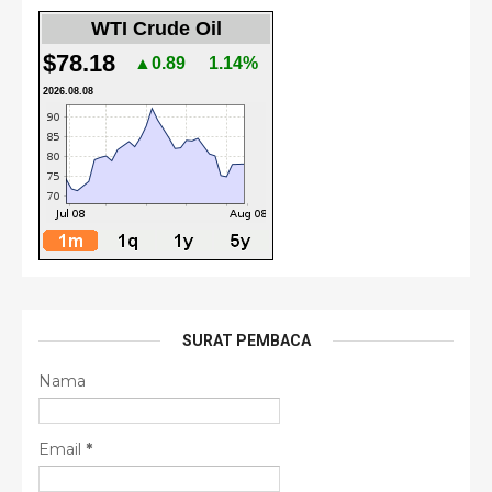
WTI Crude Oil
$78.18
▲0.89
1.14%
2026.08.08
SURAT PEMBACA
Nama
Email
*