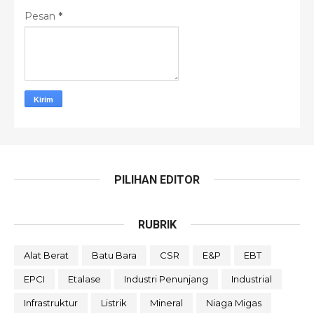
Pesan
*
PILIHAN EDITOR
RUBRIK
Alat Berat
Batu Bara
CSR
E&P
EBT
EPCI
Etalase
Industri Penunjang
Industrial
Infrastruktur
Listrik
Mineral
Niaga Migas