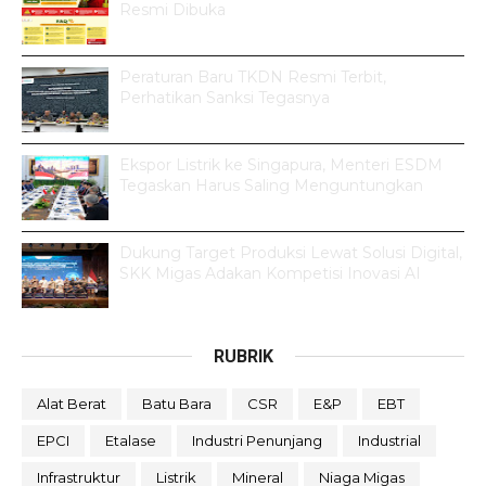
Resmi Dibuka
Peraturan Baru TKDN Resmi Terbit,
Perhatikan Sanksi Tegasnya
Ekspor Listrik ke Singapura, Menteri ESDM
Tegaskan Harus Saling Menguntungkan
Dukung Target Produksi Lewat Solusi Digital,
SKK Migas Adakan Kompetisi Inovasi AI
RUBRIK
Alat Berat
Batu Bara
CSR
E&P
EBT
EPCI
Etalase
Industri Penunjang
Industrial
Infrastruktur
Listrik
Mineral
Niaga Migas