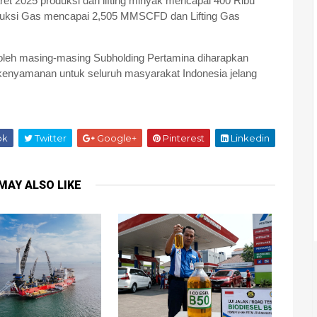
et 2025 produksi dan lifting minyak mencapai 400 Ribu
roduksi Gas mencapai 2,505 MMSCFD dan Lifting Gas
 oleh masing-masing Subholding Pertamina diharapkan
enyamanan untuk seluruh masyarakat Indonesia jelang
ok
Twitter
Google+
Pinterest
Linkedin
MAY ALSO LIKE