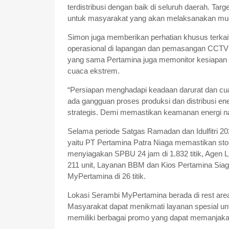
terdistribusi dengan baik di seluruh daerah. Ta
untuk masyarakat yang akan melaksanakan mudik 
Simon juga memberikan perhatian khusus terkait
operasional di lapangan dan pemasangan CCTV di
yang sama Pertamina juga memonitor kesiapan in
cuaca ekstrem.
“Persiapan menghadapi keadaan darurat dan cu
ada gangguan proses produksi dan distribusi energ
strategis. Demi memastikan keamanan energi na
Selama periode Satgas Ramadan dan Idulfitri 2
yaitu PT Pertamina Patra Niaga memastikan st
menyiagakan SPBU 24 jam di 1.832 titik, Agen 
211 unit, Layanan BBM dan Kios Pertamina Siaga 
MyPertamina di 26 titik.
Lokasi Serambi MyPertamina berada di rest area 
Masyarakat dapat menikmati layanan spesial untu
memiliki berbagai promo yang dapat memanjaka