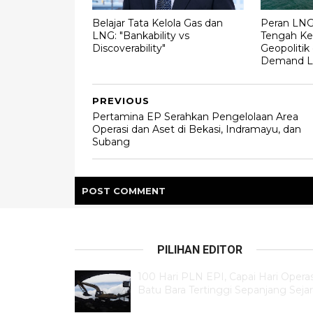
Belajar Tata Kelola Gas dan
Peran LNG 
LNG: "Bankability vs
Tengah Ke
Discoverability"
Geopolitik
Demand Li
PREVIOUS
Pertamina EP Serahkan Pengelolaan Area
Operasi dan Aset di Bekasi, Indramayu, dan
Subang
POST
COMMENT
PILIHAN EDITOR
100 Hari PLN EPI, Capai Hari Operas
Batu Bara Tertinggi Sepanjang Seja