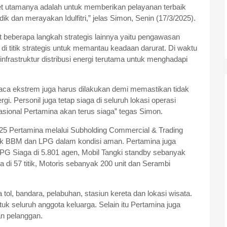
rget utamanya adalah untuk memberikan pelayanan terbaik
dan merayakan Idulfitri,” jelas Simon, Senin (17/3/2025).
 beberapa langkah strategis lainnya yaitu pengawasan
 titik strategis untuk memantau keadaan darurat. Di waktu
frastruktur distribusi energi terutama untuk menghadapi
aca ekstrem juga harus dilakukan demi memastikan tidak
i. Personil juga tetap siaga di seluruh lokasi operasi
sional Pertamina akan terus siaga” tegas Simon.
025 Pertamina melalui Subholding Commercial & Trading
ok BBM dan LPG dalam kondisi aman. Pertamina juga
LPG Siaga di 5.801 agen, Mobil Tangki standby sebanyak
di 57 titik, Motoris sebanyak 200 unit dan Serambi
tol, bandara, pelabuhan, stasiun kereta dan lokasi wisata.
k seluruh anggota keluarga. Selain itu Pertamina juga
n pelanggan.