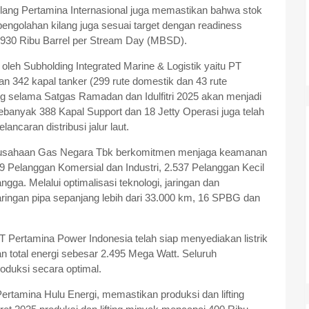
ilang Pertamina Internasional juga memastikan bahwa stok
engolahan kilang juga sesuai target dengan readiness
r 930 Ribu Barrel per Stream Day (MBSD).
 oleh Subholding Integrated Marine & Logistik yaitu PT
n 342 kapal tanker (299 rute domestik dan 43 rute
ang selama Satgas Ramadan dan Idulfitri 2025 akan menjadi
 sebanyak 388 Kapal Support dan 18 Jetty Operasi juga telah
ncaran distribusi jalur laut.
erusahaan Gas Negara Tbk berkomitmen menjaga keamanan
 Pelanggan Komersial dan Industri, 2.537 Pelanggan Kecil
gga. Melalui optimalisasi teknologi, jaringan dan
l jaringan pipa sepanjang lebih dari 33.000 km, 16 SPBG dan
 Pertamina Power Indonesia telah siap menyediakan listrik
n total energi sebesar 2.495 Mega Watt. Seluruh
oduksi secara optimal.
ertamina Hulu Energi, memastikan produksi dan lifting