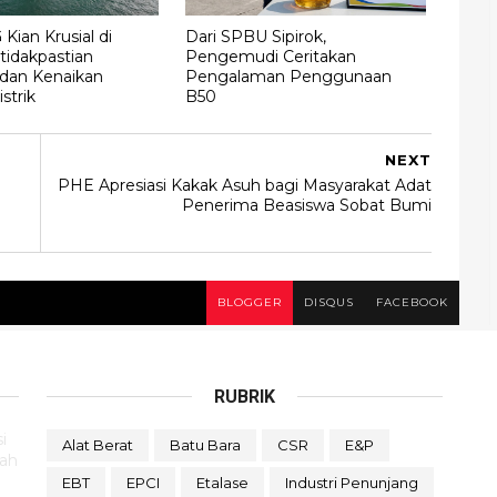
Kian Krusial di
Dari SPBU Sipirok,
tidakpastian
Pengemudi Ceritakan
 dan Kenaikan
Pengalaman Penggunaan
strik
B50
NEXT
PHE Apresiasi Kakak Asuh bagi Masyarakat Adat
Penerima Beasiswa Sobat Bumi
BLOGGER
DISQUS
FACEBOOK
RUBRIK
i
Alat Berat
Batu Bara
CSR
E&P
rah
EBT
EPCI
Etalase
Industri Penunjang