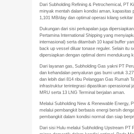
Dari Subholding Refining & Petrochemical, PT K
minyak mentah dalam kondisi aman, kapasitas p
1,101 MB/day dan optimal operasi kilang sekita
Dukungan dari sisi perkapalan juga dipersiapkan
Pertamina International Shipping yang menyiapka
internasional) serta ditambah 10 kapal buffer y
back up vessel diluar tonase reguler. Selain itu
dipersiapkan dengan optimal demi mendukung kela
Dari layanan gas, Subholding Gas yakni PT P
dan kehandalan penyaluran gas bumi untuk 3.279
dan lebih dari 814 ribu Pelanggan Gas Rumah Tan
infrastruktur terintegrasi dipastikan operasiona
MRU serta 13 LNG Terminal berjalan aman.
Melalui Subholding New & Renewable Energy, PT
melalui pembangkit berbasis energi bersih denga
pembangkit dalam kondisi normal dan siap berpr
Dari sisi Hulu melalui Subholding Upstream PT P