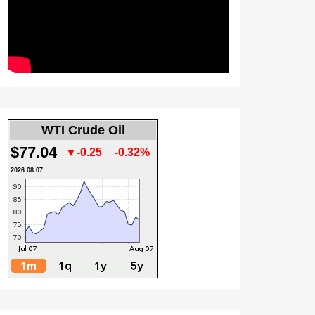
WTI Crude Oil
$77.04
▼-0.25
-0.32%
2026.08.07