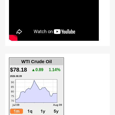
WTI Crude Oil
$78.18
▲0.89
1.14%
2026.08.09