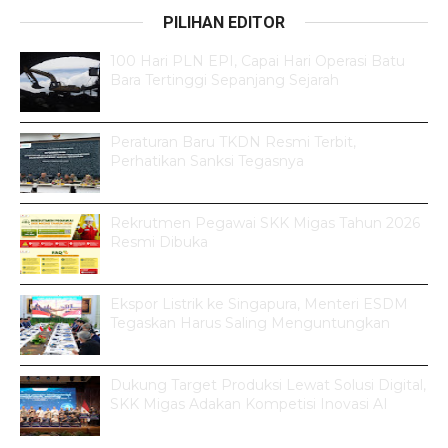
PILIHAN EDITOR
100 Hari PLN EPI, Capai Hari Operasi Batu
Bara Tertinggi Sepanjang Sejarah
Peraturan Baru TKDN Resmi Terbit,
Perhatikan Sanksi Tegasnya
Rekrutmen Pegawai SKK Migas Tahun 2026
Resmi Dibuka
Ekspor Listrik ke Singapura, Menteri ESDM
Tegaskan Harus Saling Menguntungkan
Dukung Target Produksi Lewat Solusi Digital,
SKK Migas Adakan Kompetisi Inovasi AI