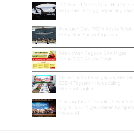
100 Hari PLN EPI, Capai Hari Operas
Batu Bara Tertinggi Sepanjang Seja
Peraturan Baru TKDN Resmi Terbit,
Perhatikan Sanksi Tegasnya
Rekrutmen Pegawai SKK Migas
Tahun 2026 Resmi Dibuka
Ekspor Listrik ke Singapura, Menteri
ESDM Tegaskan Harus Saling
Menguntungkan
Dukung Target Produksi Lewat Solu
Digital, SKK Migas Adakan Kompetis
Inovasi AI