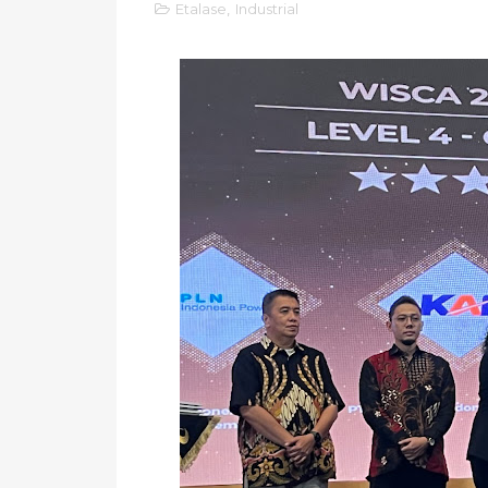
Etalase
,
Industrial