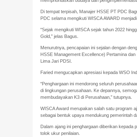
memprioritaskan budaya dan pengimplementasi
Di tempat terpisah, Manajer HSSE PT PDC Bagu
PDC selama mengikuti WISCA AWARD menjadi ca
“Sejak mengikuti WISCA sejak tahun 2022 hingg
Gold,” jelas Bagus.
Menurutnya, pencapaian ini sejalan dengan den
HSSE Management Excellence) Pertamina dan S
Lima Jari PDSI.
Faried mengucapkan apresiasi kepada WSO Indo
“Penghargaan ini mendorong seluruh perusaha
di lingkungan perusahaan. Ke depannya, semoga
membudayakan K3 di Perusahaan,” tutupnya.
WISCA Award merupakan salah satu program aj
sebagai bentuk upaya mendukung pemerintah
Dalam ajang ini penghargaan diberikan kepada
tolok ukur penilaian.