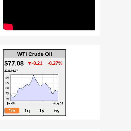
WTI Crude Oil
$77.08
▼-0.21
-0.27%
2026.08.07