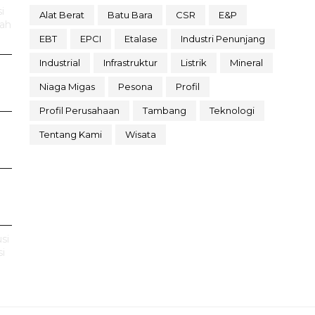
i
Alat Berat
Batu Bara
CSR
E&P
rah
EBT
EPCI
Etalase
Industri Penunjang
Industrial
Infrastruktur
Listrik
Mineral
Niaga Migas
Pesona
Profil
Profil Perusahaan
Tambang
Teknologi
Tentang Kami
Wisata
si
i