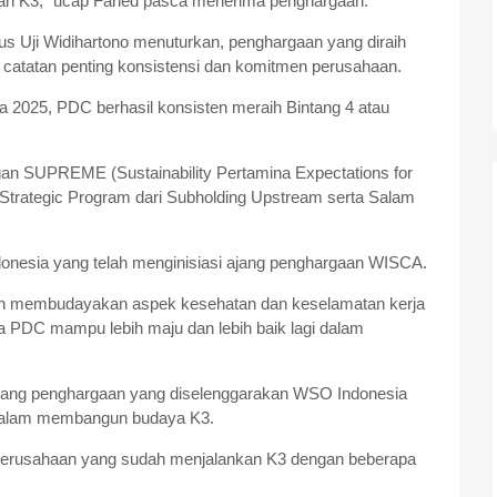
an K3,” ucap Faried pasca menerima penghargaan.
s Uji Widihartono menuturkan, penghargaan yang diraih
tatan penting konsistensi dan komitmen perusahaan.
a 2025, PDC berhasil konsisten meraih Bintang 4 atau
gan SUPREME (Sustainability Pertamina Expectations for
trategic Program dari Subholding Upstream serta Salam
nesia yang telah menginisiasi ajang penghargaan WISCA.
an membudayakan aspek kesehatan dan keselamatan kerja
 PDC mampu lebih maju dan lebih baik lagi dalam
ang penghargaan yang diselenggarakan WSO Indonesia
 dalam membangun budaya K3.
 perusahaan yang sudah menjalankan K3 dengan beberapa