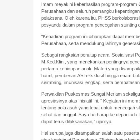
Imam meyakini keberhasilan program-program C
Perusahaan dan seluruh pemangku kepentingan,
pelaksana. Oleh karena itu, PHSS berkolabora
posyandu dalam program pencegahan stunting di
“Kehadiran program ini diharapkan dapat memberi
Perusahaan, serta mendukung lahirnya generasi
Sebagai rangkaian penutup acara, Sosialisasi Pe
M.Ked.Klin., yang menekankan pentingnya pence
pertama kehidupan anak. Materi yang disampaika
hamil, pemberian ASI eksklusif hingga enam bu
seimbang, imunisasi lengkap, serta pembatasan 
Perwakilan Puskesmas Sungai Meriam sekaligus
apresiasinya atas inisiatif ini. “ Kegiatan ini m
tentang pola asuh yang tepat untuk mencegah s
sehat dan unggul. Saya berharap ke depan ada b
dapat terus dilaksanakan,” ujarnya.
Hal serupa juga disampaikan salah satu peserta 
atas kontribusi Perusahaan. “Terima kasih ba