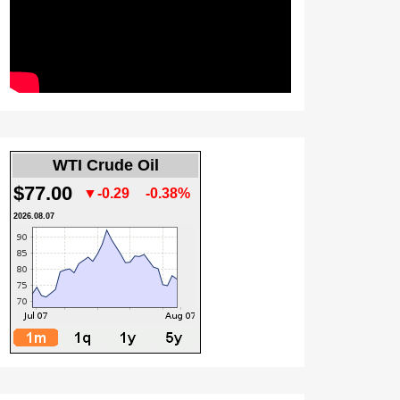
WTI Crude Oil
$77.00
▼-0.29
-0.38%
2026.08.07