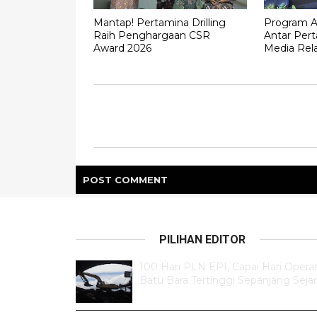
Mantap! Pertamina Drilling
Program A
Raih Penghargaan CSR
Antar Pert
Award 2026
Media Rel
POST
COMMENT
PILIHAN EDITOR
100 Hari PLN EPI, Capai Hari Operas
Batu Bara Tertinggi Sepanjang Seja