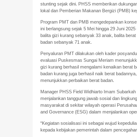
stunting sejak dini. PHSS memberikan dukun
lokal dan Pemberian Makanan Bergizi (PMB) kep
Program PMT dan PMB mengedepankan konsep 
ini berlangsung sejak 5 Mei hingga 29 Juni 2025 
balita gizi kurang sebanyak 33 anak, balita bera
badan sebanyak 71 anak.
Penyaluran PMT dilakukan oleh kader posyandu 
evaluasi Puskesmas Sungai Meriam menunjukkan d
gizi kurang berhasil mengalami kenaikan berat b
badan kurang juga berhasil naik berat badannya, 
menunjukkan perbaikan berat badan.
Manager PHSS Field Widhiarto Imam Subarkah
menjalankan tanggung jawab sosial dan lingkun
masyarakat di sekitar wilayah operasi Perusaha
and Governance (ESG) dalam menjalankan oper
“Kegiatan sosialisasi ini sebagai wujud keped
kepada kebijakan pemerintah dalam pencegahan s