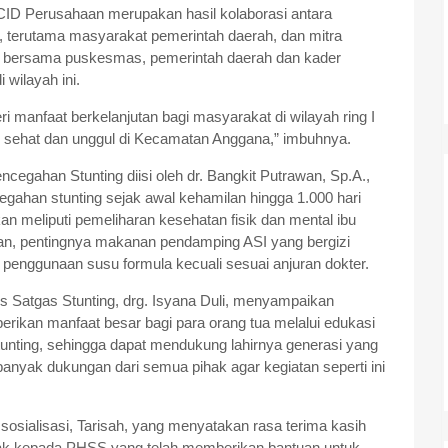
ID Perusahaan merupakan hasil kolaborasi antara
 terutama masyarakat pemerintah daerah, dan mitra
si bersama puskesmas, pemerintah daerah dan kader
 wilayah ini.
 manfaat berkelanjutan bagi masyarakat di wilayah ring I
 sehat dan unggul di Kecamatan Anggana,” imbuhnya.
ncegahan Stunting diisi oleh dr. Bangkit Putrawan, Sp.A.,
gahan stunting sejak awal kehamilan hingga 1.000 hari
n meliputi pemeliharan kesehatan fisik dan mental ibu
lan, pentingnya makanan pendamping ASI yang bergizi
penggunaan susu formula kecuali sesuai anjuran dokter.
 Satgas Stunting, drg. Isyana Duli, menyampaikan
emberikan manfaat besar bagi para orang tua melalui edukasi
tunting, sehingga dapat mendukung lahirnya generasi yang
anyak dukungan dari semua pihak agar kegiatan seperti ini
sosialisasi, Tarisah, yang menyatakan rasa terima kasih
nyak kepada PHSS yang telah memberikan bantuan untuk