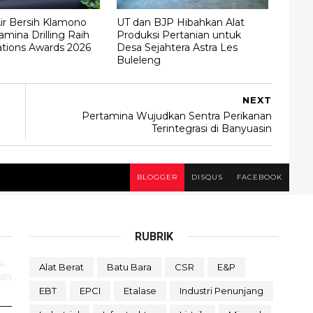
ir Bersih Klamono
UT dan BJP Hibahkan Alat
amina Drilling Raih
Produksi Pertanian untuk
ations Awards 2026
Desa Sejahtera Astra Les
Buleleng
NEXT
Pertamina Wujudkan Sentra Perikanan
Terintegrasi di Banyuasin
BLOGGER
DISQUS
FACEBOOK
RUBRIK
i
Alat Berat
Batu Bara
CSR
E&P
rah
EBT
EPCI
Etalase
Industri Penunjang