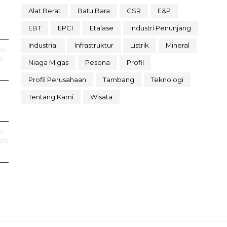
Alat Berat
Batu Bara
CSR
E&P
EBT
EPCI
Etalase
Industri Penunjang
Industrial
Infrastruktur
Listrik
Mineral
si
i
Niaga Migas
Pesona
Profil
Profil Perusahaan
Tambang
Teknologi
Tentang Kami
Wisata
i
rah