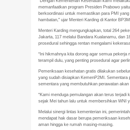
“Dengan Kementerian Kesehatan kami melakukan
memanfaatkan program Presiden Prabowo yaitu 
berkoordinasi untuk memastikan para PMI yang
hambatan,” ujar Menteri Karding di Kantor BP3M
Menteri Karding mengungkapkan, total 264 peker
Jakarta, 117 melalui Bandara Kualanamu, dan 1
prosedural sehingga rentan mengalami kekerasa
“Ini hikmahnya kita dorong agar semua pekerja 
terampil dulu, yang penting prosedural agar perl
Pemeriksaan kesehatan gratis dilakukan sebel
yang sudah disiapkan KemenP2MI. Sementara pe
sementara yang membutuhkan perawatan akan di
“Kami menduga pemulangan akan terus terjadi k
sejak Mei tahun lalu untuk membersihkan WNI y
Melalui sinergi lintas kementerian ini, pemerin
mendapat hak dasar berupa pemeriksaan kesehat
aman hingga ke rumah masing-masing.