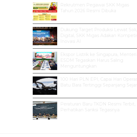
Rekrutmen Pegawai SKK Migas
Tahun 2026 Resmi Dibuka
Dukung Target Produksi Lewat Solu
Digital, SKK Migas Adakan Kompetis
Inovasi AI
Ekspor Listrik ke Singapura, Menteri
ESDM Tegaskan Harus Saling
Menguntungkan
100 Hari PLN EPI, Capai Hari Operas
Batu Bara Tertinggi Sepanjang Seja
Peraturan Baru TKDN Resmi Terbit,
Perhatikan Sanksi Tegasnya