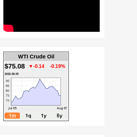
WTI Crude Oil
$75.08
▼-0.14
-0.19%
2026.08.05