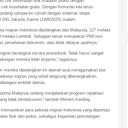
 cek kesehatan fisik maupun psikis dengan
cek kesehatan gratis. Dengan Kemenlu kita terus
 pulang sampai ke rumah dengan selamat, tanpa
I DKI Jakarta, Kamis (14/8/2025) malam.
ja migran Indonesia dipulangkan dari Malaysia, 127 melalui
8 melalui Lombok.
Sebagian besar merupakan PMI non-
n, penahanan dokumen, atau tidak dibayar upahnya.
migran berangkat secara prosedural. Tidak harus sangat
indungan mereka lebih terjamin,” tegasnya.
um mereka dipulangkan ke daerah asal menggunakan bus
kerja migran yang sehat langsung diberangkatkan,
tangani terlebih dahulu.
arena Malaysia sedang menjalankan program repatriasi
ang tidak berdokumen,” tambah Menteri Karding.
tah memastikan para pekerja migran Indonesia yang deportasi
an fisik dan psikis, sekaligus kepastian pemulangan