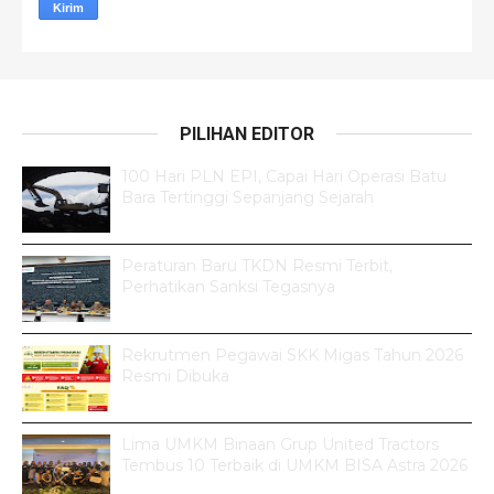
PILIHAN EDITOR
100 Hari PLN EPI, Capai Hari Operasi Batu
Bara Tertinggi Sepanjang Sejarah
Peraturan Baru TKDN Resmi Terbit,
Perhatikan Sanksi Tegasnya
Rekrutmen Pegawai SKK Migas Tahun 2026
Resmi Dibuka
Lima UMKM Binaan Grup United Tractors
Tembus 10 Terbaik di UMKM BISA Astra 2026