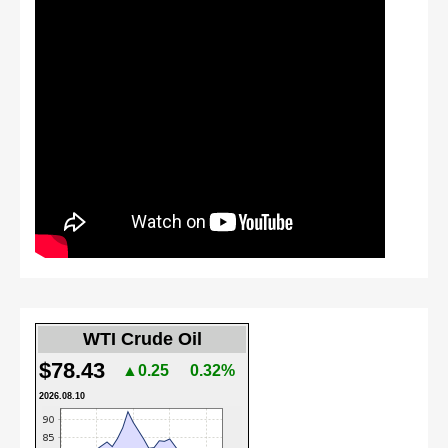
WTI Crude Oil
$78.43
▲0.25
0.32%
2026.08.10