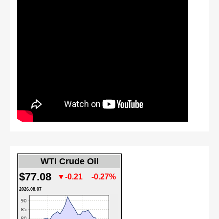
WTI Crude Oil
$77.08
▼-0.21
-0.27%
2026.08.07