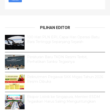
PILIHAN EDITOR
100 Hari PLN EPI, Capai Hari Operasi Batu
Bara Tertinggi Sepanjang Sejarah
Peraturan Baru TKDN Resmi Terbit,
Perhatikan Sanksi Tegasnya
Rekrutmen Pegawai SKK Migas Tahun 2026
Resmi Dibuka
Ekspor Listrik ke Singapura, Menteri ESDM
Tegaskan Harus Saling Menguntungkan