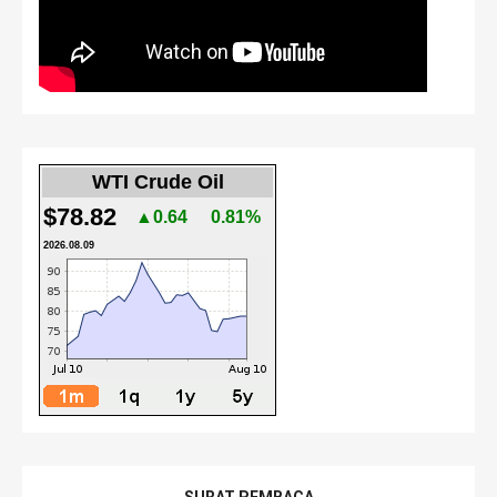
WTI Crude Oil
$78.82
▲0.64
0.81%
2026.08.09