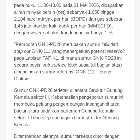
pada pukul 11.00-13.00 pada
31 Mei 2026, didapatkan
aliran minyak bersih (
net
) sebanyak
1.658 hingga
2.184 barel minyak per hari (BOPD) dan gas sebesar
1,45 juta standar kaki kubik per hari (MMSCFD),
dengan
water cut
alias kandungan air
hanya 1 %.
"Pemboran GNK-PD28 merupakan sumur
infill
dari
step out
GNK-111 yang menargetkan potensi
reservoir
pada Lapisan TAF-K1, di mana sumur GNK-PD28 ini
secara posisi
sub surface
lebih
updip
(di bagian atas)
dibandingkan sumur referensi GNK-111," terang
Djoksis.
Sumur GNK-PD28 terletak di antara Struktur Gunung
Kemala sektor III. Keberhasilan pengeboran sumur ini
membuka peluang pengembangan lapangan di area
bagian utara pada kompartemen Gunung Kemala
sektor III dan
step out
bagian timur struktur Gunung
Kemala.
Ditambahkan olehnya, sumur tersebut dibor dengan