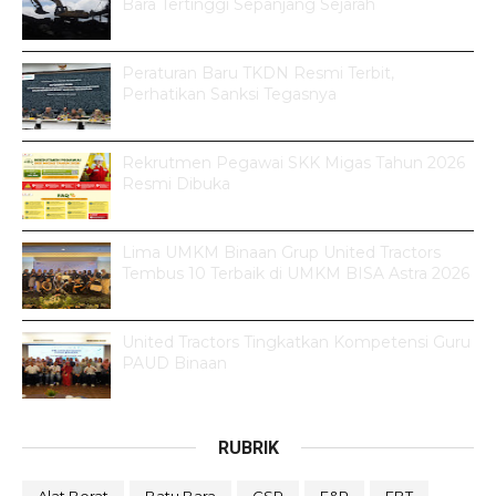
Bara Tertinggi Sepanjang Sejarah
Peraturan Baru TKDN Resmi Terbit,
Perhatikan Sanksi Tegasnya
Rekrutmen Pegawai SKK Migas Tahun 2026
Resmi Dibuka
Lima UMKM Binaan Grup United Tractors
Tembus 10 Terbaik di UMKM BISA Astra 2026
United Tractors Tingkatkan Kompetensi Guru
PAUD Binaan
RUBRIK