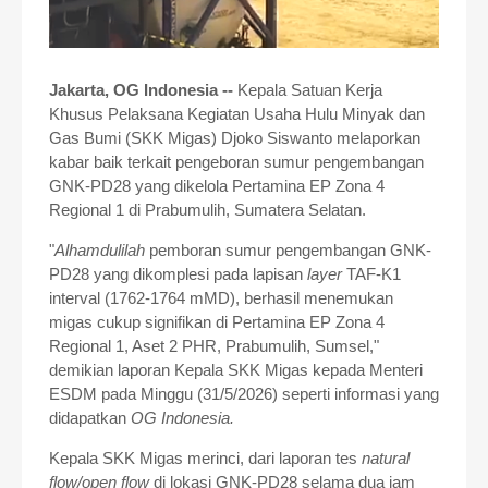
Jakarta, OG Indonesia --
Kepala Satuan Kerja
Khusus Pelaksana Kegiatan Usaha Hulu Minyak dan
Gas Bumi (SKK Migas) Djoko Siswanto melaporkan
kabar baik terkait pengeboran sumur pengembangan
GNK-PD28 yang dikelola Pertamina EP Zona 4
Regional 1 di Prabumulih, Sumatera Selatan.
"
Alhamdulilah
pemboran sumur pengembangan GNK-
PD28 yang dikomplesi pada lapisan
layer
TAF-K1
interval (1762-1764 mMD), berhasil menemukan
migas cukup signifikan di Pertamina EP Zona 4
Regional 1, Aset 2 PHR, Prabumulih, Sumsel,"
demikian laporan Kepala SKK Migas kepada Menteri
ESDM pada Minggu (31/5/2026) seperti informasi yang
didapatkan
OG Indonesia.
Kepala SKK Migas merinci, dari l
aporan tes
natural
flow/open flow
di lokasi GNK-PD28 selama dua jam